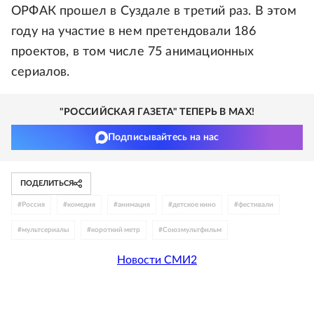
ОРФАК прошел в Суздале в третий раз. В этом
году на участие в нем претендовали 186
проектов, в том числе 75 анимационных
сериалов.
"РОССИЙСКАЯ ГАЗЕТА" ТЕПЕРЬ В MAX!
Подписывайтесь на нас
ПОДЕЛИТЬСЯ
#
Россия
#
комедия
#
анимация
#
детское кино
#
фестивали
#
мультсериалы
#
короткий метр
#
Союзмультфильм
Новости СМИ2