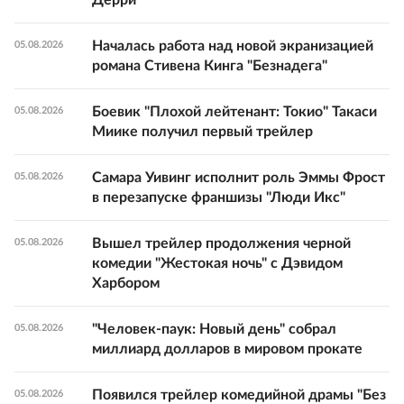
Дерри"
Началась работа над новой экранизацией
05.08.2026
романа Стивена Кинга "Безнадега"
Боевик "Плохой лейтенант: Токио" Такаси
05.08.2026
Миике получил первый трейлер
Самара Уивинг исполнит роль Эммы Фрост
05.08.2026
в перезапуске франшизы "Люди Икс"
Вышел трейлер продолжения черной
05.08.2026
комедии "Жестокая ночь" с Дэвидом
Харбором
"Человек-паук: Новый день" собрал
05.08.2026
миллиард долларов в мировом прокате
Появился трейлер комедийной драмы "Без
05.08.2026