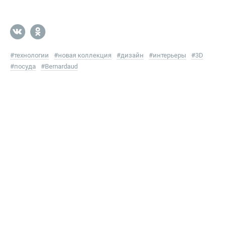
#
технологии
#
новая коллекция
#
дизайн
#
интерьеры
#
3D
#
посуда
#
Bernardaud