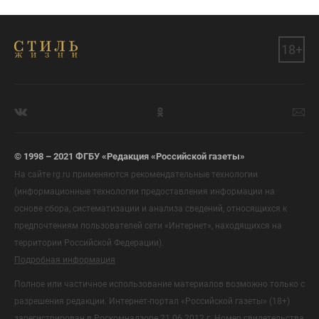
18+
© 1998 – 2021 ФГБУ «Редакция «Российской газеты»
На сайте rg.ru применяются рекомендательные технологии
(информационные технологии предоставления информации на
основе сбора, систематизации и анализа сведений, относящихся к
предпочтениям пользователей сети «Интернет», находящихся на
территории Российской Федерации).
Подробная информация
Полное или частичное использование материалов возможно только с
разрешения редакции. Интернет-портал «Российской газеты» (18+)
зарегистрирован в Роскомнадзоре 21.06.2012 г. Номер свидетельства