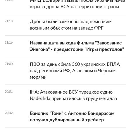
МИД Болгарии вызвал посла Украины из-за
взрыва дрона ВСУ на территории страны
Дроны были замечены над немецким
21:18
военным объектом на западе ФРГ
Названа дата выхода фильма "Завоевание
21:16
Эйегона" - предыстории "Игры престолов"
ПВО за день сбила 360 украинских БПЛА
21:00
над регионами РФ, Азовским и Черным
морями
IHA: Атакованное ВСУ турецкое судно
20:51
Nadezhda превратилось в груду металла
Байопик "Тони" с Антонио Бандерасом
20:42
получил дублированный трейлер