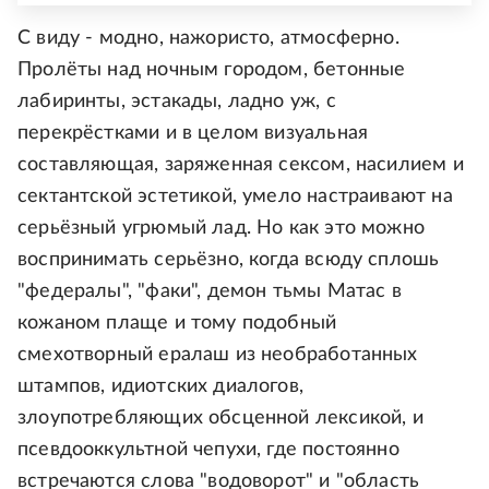
С виду - модно, нажористо, атмосферно.
Пролёты над ночным городом, бетонные
лабиринты, эстакады, ладно уж, с
перекрёстками и в целом визуальная
составляющая, заряженная сексом, насилием и
сектантской эстетикой, умело настраивают на
серьёзный угрюмый лад. Но как это можно
воспринимать серьёзно, когда всюду сплошь
"федералы", "факи", демон тьмы Матас в
кожаном плаще и тому подобный
смехотворный ералаш из необработанных
штампов, идиотских диалогов,
злоупотребляющих обсценной лексикой, и
псевдооккультной чепухи, где постоянно
встречаются слова "водоворот" и "область