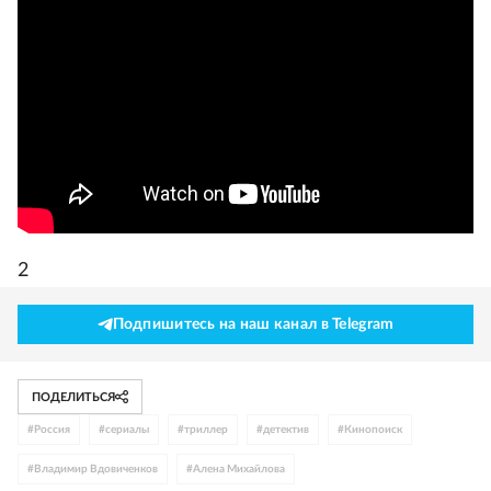
2
Подпишитесь на наш канал в Telegram
ПОДЕЛИТЬСЯ
#
Россия
#
сериалы
#
триллер
#
детектив
#
Кинопоиск
#
Владимир Вдовиченков
#
Алена Михайлова