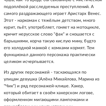
чушь, как-то вроде бы связанную с мистической
подоплёкой расследуемых преступлений. А
самого раздражающего играет Аристарх Венес.
Этот - наркоман с тяжёлым детством, много
курит, пьёт, употребляет, гоняет на мотоцикле,
кричит нерусское слово "фак" и сношается с
барышнями, корча такую кислую мину, будто
его холодной манкой с комками кормят. Тем
функционал данного персонажа практически
целиком исчерпывается.
Из других персонажей - таскающаяся по
улицам девушка (Алёна Михайлова, Марина из
"Чик") и ряд персонажей-клише. Хакер,
который обитает в своём хакерском логове,
оформленном мигающими лампочками и