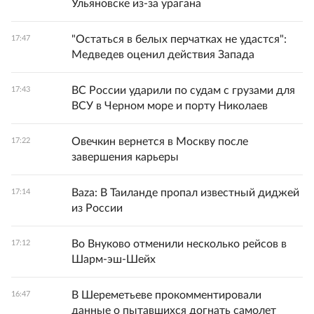
Ульяновске из-за урагана
"Остаться в белых перчатках не удастся":
17:47
Медведев оценил действия Запада
ВС России ударили по судам с грузами для
17:43
ВСУ в Черном море и порту Николаев
Овечкин вернется в Москву после
17:22
завершения карьеры
Baza: В Таиланде пропал известный диджей
17:14
из России
Во Внуково отменили несколько рейсов в
17:12
Шарм-эш-Шейх
В Шереметьеве прокомментировали
16:47
данные о пытавшихся догнать самолет