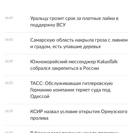
Уральцу грозит срок за платные лайки в
16:43
поддержку ВСУ
Самарскую область накрыла гроза с ливнем
16:43
и градом, есть упавшие деревья
Южнокорейский мессенджер KakaoTalk
16:39
собрался закрепиться в России
ТАСС: Обслуживавшая гитлеровскую
16:25
Германию компания теряет суда под
Одессой
КСИР назвал условие открытия Ормузского
16:19
пролива
16:06