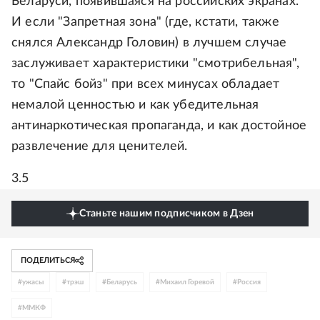
Беларуси, появившаяся на российских экранах.
И если "Запретная зона" (где, кстати, также
снялся Александр Головин) в лучшем случае
заслуживает характеристики "смотрибельная",
то "Спайс бойз" при всех минусах обладает
немалой ценностью и как убедительная
антинаркотическая пропаганда, и как достойное
развлечение для ценителей.
3.5
Станьте нашим подписчиком в Дзен
ПОДЕЛИТЬСЯ
#
ужасы
#
трэш
#
Беларусь
#
Михаил Горевой
#
Россия
#
ММКФ