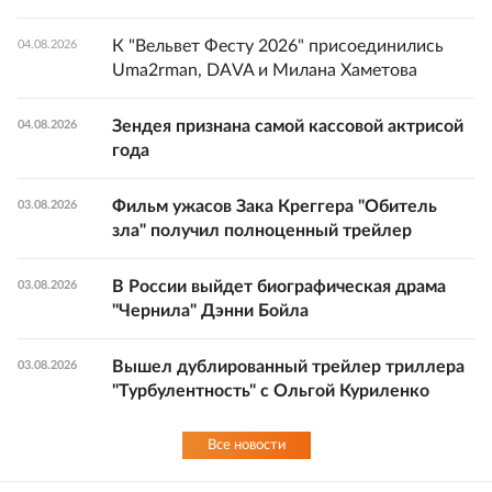
К "Вельвет Фесту 2026" присоединились
04.08.2026
Uma2rman, DAVA и Милана Хаметова
Зендея признана самой кассовой актрисой
04.08.2026
года
Фильм ужасов Зака Креггера "Обитель
03.08.2026
зла" получил полноценный трейлер
В России выйдет биографическая драма
03.08.2026
"Чернила" Дэнни Бойла
Вышел дублированный трейлер триллера
03.08.2026
"Турбулентность" с Ольгой Куриленко
Все новости