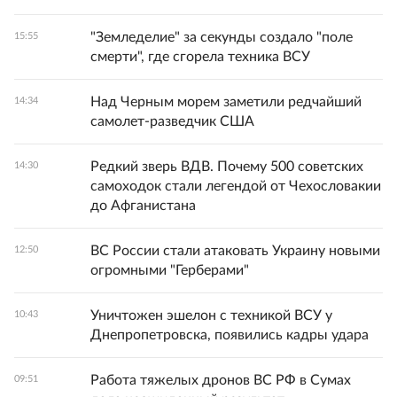
"Земледелие" за секунды создало "поле
15:55
смерти", где сгорела техника ВСУ
Над Черным морем заметили редчайший
14:34
самолет-разведчик США
Редкий зверь ВДВ. Почему 500 советских
14:30
самоходок стали легендой от Чехословакии
до Афганистана
ВС России стали атаковать Украину новыми
12:50
огромными "Герберами"
Уничтожен эшелон с техникой ВСУ у
10:43
Днепропетровска, появились кадры удара
Работа тяжелых дронов ВС РФ в Сумах
09:51