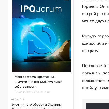
Горелов. Он 
острой респи
менее двух н
Между первой
каких-либо и
не сразу.
По словам Гор
организм, по
Место встречи креативных
повышение те
индустрий и интеллектуальной
собственности
пройдут сами
Реклама. https://ipquorum.ru
08.08.2026
Экс-министр обороны Украины