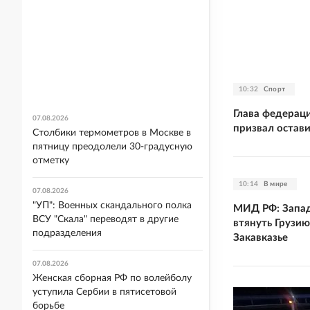
10:32
Спорт
Глава федерац
07.08.2026
призвал остави
Столбики термометров в Москве в
пятницу преодолели 30-градусную
отметку
10:14
В мире
07.08.2026
"УП": Военных скандального полка
МИД РФ: Запад
ВСУ "Скала" переводят в другие
втянуть Грузию
подразделения
Закавказье
07.08.2026
Женская сборная РФ по волейболу
уступила Сербии в пятисетовой
борьбе