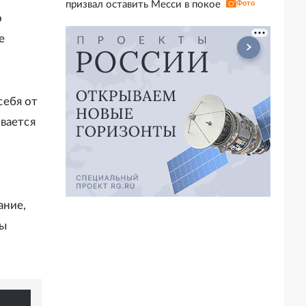
призвал оставить Месси в покое
Фото
о
е
себя от
вается
ание,
мы