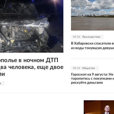
09:56
Происшествия
В Хабаровске спасатели 
из воды тонувшую девуш
ополье в ночном ДТП
ва человека, еще двое
09:52
Общество
ли
Гороскоп на 9 августа: Не
торопитесь с покупками и
рискуйте деньгами
я