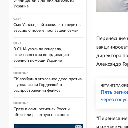
учили детей в летних лагерях на
Украине
03:39
Сын Усольцевой заявил, что верит в
версию о побеге пропавшей семьи
Перенесшие 
03:21
вакцинироват
В США уволили генерала,
отвечавшего за координацию
директора п
военной помощи Украине
Александр Го
08.08.2026
СК возбудил уголовное дело против
журналистки Гордеевой о
ЧИТАЙТЕ ТАКЖ
распространении фейков
Пять регио
через госу
08.08.2026
Сразу в семи регионах России
объявили ракетную опасность
"Перенесшие
и не записыв