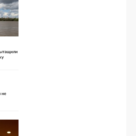
вытащили
ку
 не