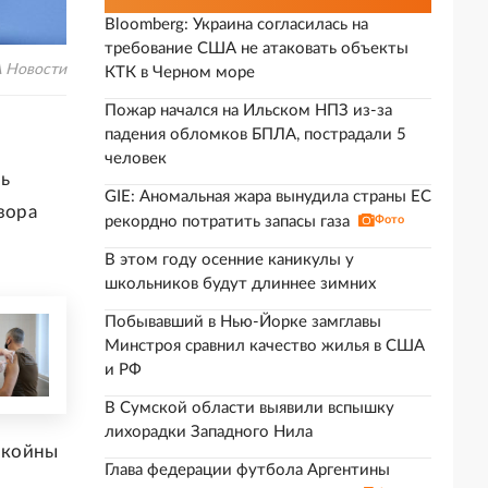
Bloomberg: Украина согласилась на
требование США не атаковать объекты
А Новости
КТК в Черном море
Пожар начался на Ильском НПЗ из-за
падения обломков БПЛА, пострадали 5
человек
ль
GIE: Аномальная жара вынудила страны ЕС
зора
рекордно потратить запасы газа
Фото
В этом году осенние каникулы у
школьников будут длиннее зимних
Побывавший в Нью-Йорке замглавы
Минстроя сравнил качество жилья в США
и РФ
В Сумской области выявили вспышку
лихорадки Западного Нила
окойны
Глава федерации футбола Аргентины