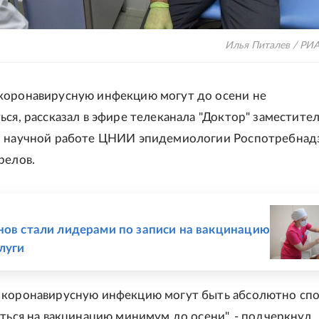
Илья Питалев / РИ
коронавирусную инфекцию могут до осени не
ься, рассказал в эфире телеканала "Доктор" заместите
о научной работе ЦНИИ эпидемиологии Роспотребнад
релов.
Е
нов стали лидерами по записи на вакцинацию
слуги
 коронавирусную инфекцию могут быть абсолютно сп
аться на вакцинацию минимум до осени", - подчеркнул