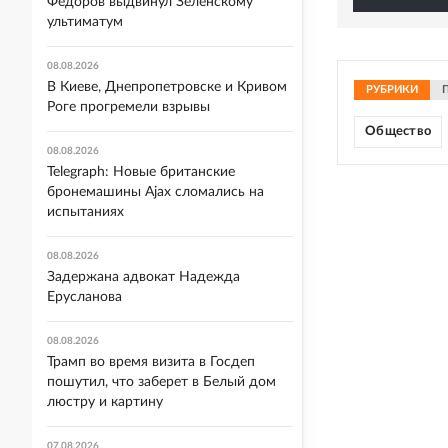
Федоров выдвинул Зеленскому
ультиматум
08.08.2026
В Киеве, Днепропетровске и Кривом
РУБРИКИ
Роге прогремели взрывы
Общество
08.08.2026
Telegraph: Новые британские
бронемашины Ajax сломались на
испытаниях
08.08.2026
Задержана адвокат Надежда
Ерусланова
08.08.2026
Трамп во время визита в Госдеп
пошутил, что заберет в Белый дом
люстру и картину
07.08.2026