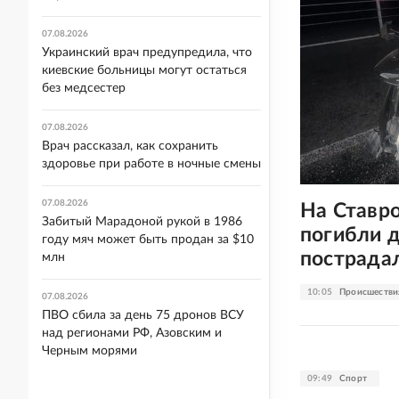
07.08.2026
Украинский врач предупредила, что
киевские больницы могут остаться
без медсестер
07.08.2026
Врач рассказал, как сохранить
здоровье при работе в ночные смены
07.08.2026
На Ставр
Забитый Марадоной рукой в 1986
погибли д
году мяч может быть продан за $10
пострада
млн
10:05
Происшестви
07.08.2026
ПВО сбила за день 75 дронов ВСУ
над регионами РФ, Азовским и
Черным морями
09:49
Спорт