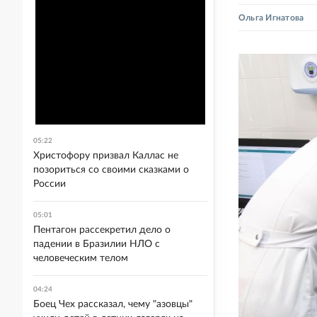
Ольга Игнатова
05:22
Христофору призвал Каллас не
позориться со своими сказками о
России
05:01
Пентагон рассекретил дело о
падении в Бразилии НЛО с
человеческим телом
04:24
Боец Чех рассказал, чему "азовцы"