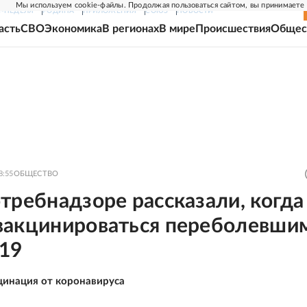
Мы используем cookie-файлы. Продолжая пользоваться сайтом, вы принимаете
Г-НЕДЕЛЯ
РОДИНА
ПРИЛОЖЕНИЯ
СОЮЗ
НОВОСТИ
асть
СВО
Экономика
В регионах
В мире
Происшествия
Общес
8:55
ОБЩЕСТВО
требнадзоре рассказали, когда
вакцинироваться переболевши
19
цинация от коронавируса