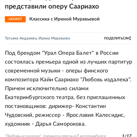
представили оперу Саариахо
Классика с Ириной Муравьевой
СЮЖЕТ
Татьяна Андреева
,
Ирина Муравьева
ПОДЕЛИТЬСЯ
Под брендом "Урал Опера Балет" в России
состоялась премьера одной из лучших партитур
современной музыки - оперы финского
композитора Кайи Саариахо "Любовь издалека".
Причем исключительно силами
Екатеринбургского театра, без приглашенных
постановщиков: дирижер- Константин
Чудовский, режиссер - Ярославия Калесидис,
художник - Дарья Саморокова.
"Любовь издалека", премьера оперы в Екатеринбурге
1
/
17