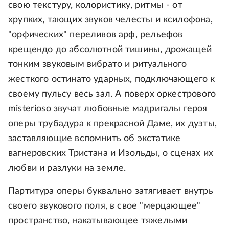
свою текстуру, колористику, ритмы - от
хрупких, тающих звуков челесты и ксилофона,
"орфических" переливов арф, рельефов
крещендо до абсолютной тишины, дрожащей
тонким звуковым вибрато и ритуального
жесткого остинато ударных, подключающего к
своему пульсу весь зал. А поверх оркестрового
misterioso звучат любовные мадригалы героя
оперы трубадура к прекрасной Даме, их дуэты,
заставляющие вспомнить об экстатике
вагнеровских Тристана и Изольды, о сценах их
любви и разлуки на земле.
Партитура оперы буквально затягивает внутрь
своего звукового поля, в свое "мерцающее"
пространство, накатывающее тяжелыми