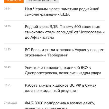
НОВОСТИ
ВАЖНЫЕ НОВОСТИ
Над Черным морем заметили редчайший
14:34
самолет-разведчик США
Редкий зверь ВДВ. Почему 500 советских
14:30
самоходок стали легендой от Чехословакии
до Афганистана
ВС России стали атаковать Украину новыми
12:50
огромными "Герберами"
Уничтожен эшелон с техникой ВСУ у
10:43
Днепропетровска, появились кадры удара
Работа тяжелых дронов ВС РФ в Сумах
09:51
дала неожиданный результат
ФАБ-3000 подбросила в воздух дамбу,
07.08.2026
появились кадры удара