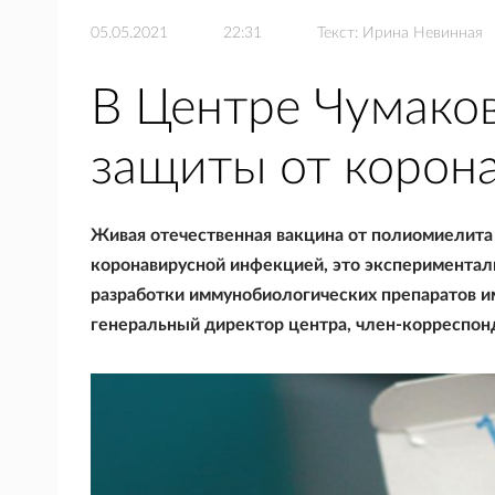
05.05.2021
22:31
Текст:
Ирина Невинная
В Центре Чумаков
защиты от корон
Живая отечественная вакцина от полиомиелита
коронавирусной инфекцией, это эксперимента
разработки иммунобиологических препаратов и
генеральный директор центра, член-корреспо