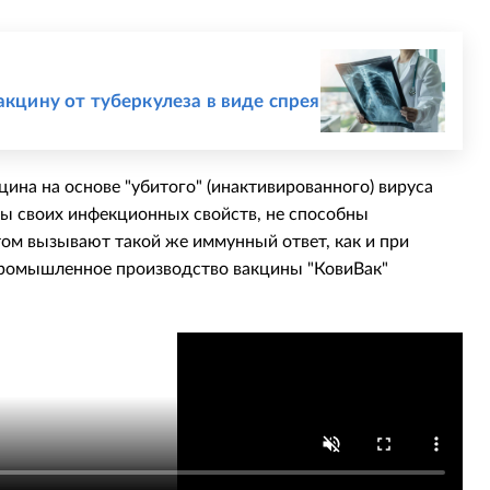
акцину от туберкулеза в виде спрея
цина на основе "убитого" (инактивированного) вируса
ы своих инфекционных свойств, не способны
том вызывают такой же иммунный ответ, как и при
Промышленное производство вакцины "КовиВак"