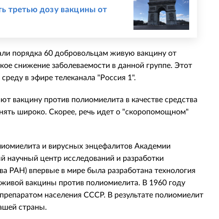
ь третью дозу вакцины от
али порядка 60 добровольцам живую вакцину от
зкое снижение заболеваемости в данной группе. Этот
среду в эфире телеканала "Россия 1".
ают вакцину против полиомиелита в качестве средства
ять широко. Скорее, речь идет о "скоропомощном"
олиомиелита и вирусных энцефалитов Академии
й научный центр исследований и разработки
а РАН) впервые в мире была разработана технология
живой вакцины против полиомиелита. В 1960 году
препаратом населения СССР. В результате полиомиелит
ашей страны.