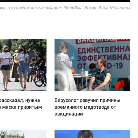
ка: Что нужно знать о вакцине "КовиВак"
Автор:
Анна Малинина
рассказал, нужна
Вирусолог озвучил причины
я маска привитым
временного медотвода от
вакцинации