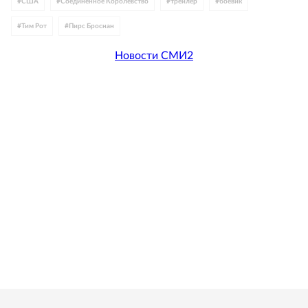
#
США
#
Соединенное Королевство
#
трейлер
#
боевик
#
Тим Рот
#
Пирс Броснан
Новости СМИ2