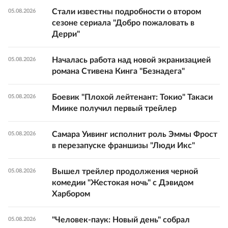
Стали известны подробности о втором
05.08.2026
сезоне сериала "Добро пожаловать в
Дерри"
Началась работа над новой экранизацией
05.08.2026
романа Стивена Кинга "Безнадега"
Боевик "Плохой лейтенант: Токио" Такаси
05.08.2026
Миике получил первый трейлер
Самара Уивинг исполнит роль Эммы Фрост
05.08.2026
в перезапуске франшизы "Люди Икс"
Вышел трейлер продолжения черной
05.08.2026
комедии "Жестокая ночь" с Дэвидом
Харбором
"Человек-паук: Новый день" собрал
05.08.2026