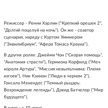
Режиссер - Ренни Харлин ("Крепкий орешек 2",
"Долгий поцелуй на ночь"). Он же - соавтор
сценария, наряду с Куртом Уиммером
("Эквилибриум", "Афера Томаса Крауна").
В других ролях: Джейми Чон ("Скорая помощь",
"Анатомия страсти"), Гермиона Корфилд ("Меч
короля Артура", "Миссия невыполнима: Племя
изгоев"), Ник Кэннон ("Люди в черном 2"),
Гонсало Менендес ("Темный рыцарь:
Возрождение легенды"), Дэвид Батчелор ("Мир
будущего").
В кино - с 10 июня.