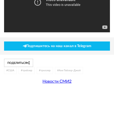
Подпишитесь на наш канал в Telegram
ПОДЕЛИТЬСЯ
#
США
#
трейлер
#
триллер
#
Аня Тейлор-Джой
Новости СМИ2