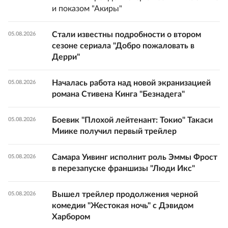
и показом "Акиры"
Стали известны подробности о втором
05.08.2026
сезоне сериала "Добро пожаловать в
Дерри"
Началась работа над новой экранизацией
05.08.2026
романа Стивена Кинга "Безнадега"
Боевик "Плохой лейтенант: Токио" Такаси
05.08.2026
Миике получил первый трейлер
Самара Уивинг исполнит роль Эммы Фрост
05.08.2026
в перезапуске франшизы "Люди Икс"
Вышел трейлер продолжения черной
05.08.2026
комедии "Жестокая ночь" с Дэвидом
Харбором