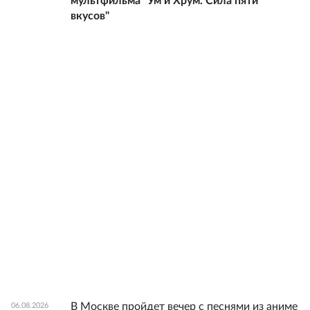
мультфильма "Ум и Хрум. Сила пяти
вкусов"
В Москве пройдет вечер с песнями из аниме
06.08.2026