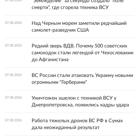
"Земледелие" за секунды создало "поле
07.08.2026
смерти", где сгорела техника ВСУ
Над Черным морем заметили редчайший
07.08.2026
самолет-разведчик США
Редкий зверь ВДВ. Почему 500 советских
07.08.2026
самоходок стали легендой от Чехословакии
до Афганистана
ВС России стали атаковать Украину новыми
07.08.2026
огромными "Герберами"
Уничтожен эшелон с техникой ВСУ у
07.08.2026
Днепропетровска, появились кадры удара
Работа тяжелых дронов ВС РФ в Сумах
07.08.2026
дала неожиданный результат