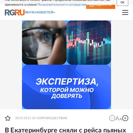
OK
принимаете условия
Пользовательского соглашения
СВЕЖИЙ НОМЕР
ПОДПИСКА
ЛЕНТА НОВОСТЕЙ
28.07.2021 09:43
ПРОИСШЕСТВИЯ
В Екатеринбурге сняли с рейса пьяных