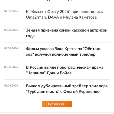
К "Вельвет Фесту 2026" присоединились
04.08.2026
Uma2rman, DAVA и Милана Хаметова
Зендея признана самой кассовой актрисой
04.08.2026
года
Фильм ужасов Зака Креггера "Обитель
03.08.2026
зла" получил полноценный трейлер
В России выйдет биографическая драма
03.08.2026
"Чернила" Дэнни Бойла
Вышел дублированный трейлер триллера
03.08.2026
"Турбулентность" с Ольгой Куриленко
Все новости