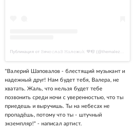
Публикация от 𝙱яч𝚎𝚌л𝚊𝙱 𝙼𝚊л𝚎ж𝚞𝚔 💙🎼 (@themalezhik)
"Валерий Шаповалов - блестящий музыкант и
надежный друг! Нам будет тебя, Валера, не
хватать. Жаль, что нельзя будет тебе
позвонить среди ночи с уверенностью, что ты
приедешь и выручишь. Ты на небесах не
пропадёшь, потому что ты - штучный
экземпляр!" - написал артист.