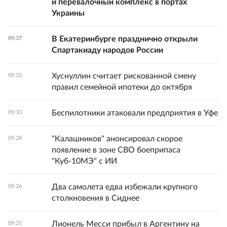
и перевалочный комплекс в портах
Украины
В Екатеринбурге празднично открыли
09:37
Спартакиаду народов России
Хуснуллин считает рискованной смену
09:35
правил семейной ипотеки до октября
Беспилотники атаковали предприятия в Уфе
09:33
"Калашников" анонсировал скорое
09:28
появление в зоне СВО боеприпаса
"Куб-10МЭ" с ИИ
Два самолета едва избежали крупного
09:26
столкновения в Сиднее
Лионель Месси прибыл в Аргентину на
09:25