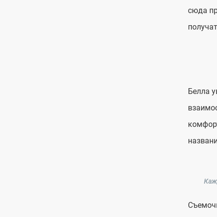
сюда пр
получат
Белла у
взаимос
комфорт
названи
Каж
Съемочн