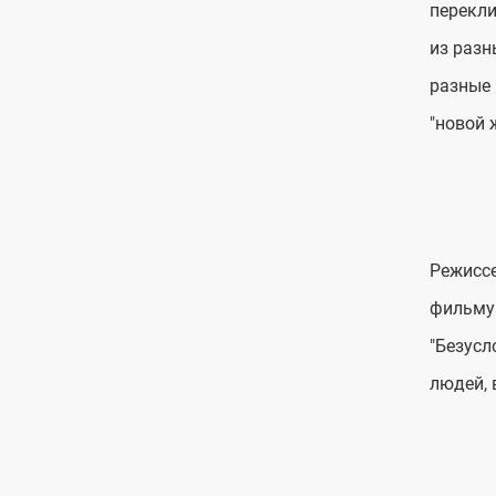
перекли
из разн
разные 
"новой 
Режиссе
фильму 
"Безусл
людей, 