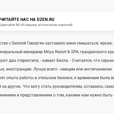
ЧИТАЙТЕ НАС НА DZEN.RU
Сделайте RG.RU вашим источником новостей
тво с Беллой Геворгян заставило меня смешаться: яркая, 
генеральный менеджер Mriya Resort & SPA, грандиозного к
уют два стереотипа, - кивает Белла. - Считается, что серь
ых, иностранцем. Лучше всего - немцем или англичанином
лет опыта работы в отельном бизнесе, я временами была 
 на других. Что могу стать руководителем, оставаясь сам
нениям и представлениям о том, какими нам нужно быть -