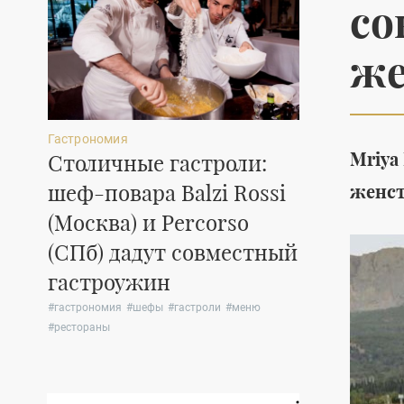
со
же
Гастрономия
Мода
Mriya
Столичные гастроли:
Коллекци
шеф-повара Balzi Rossi
обуви Douc
женст
(Москва) и Percorso
для несп
(СПб) дадут совместный
прогулок
гастроужин
#
обувь
#
женская о
#
лето
#
гастрономия
#
шефы
#
гастроли
#
меню
#
рестораны