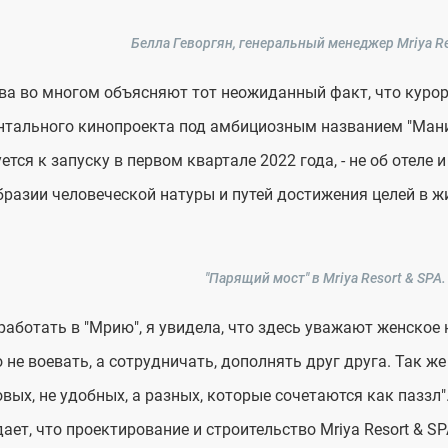
Белла Геворгян, генеральный менеджер Mriya Re
ва во многом объясняют тот неожиданный факт, что курор
тального кинопроекта под амбициозным названием "Мани
ется к запуску в первом квартале 2022 года, - не об отеле 
разии человеческой натуры и путей достижения целей в жиз
"Парящий мост" в Mriya Resort & SPA.
работать в "Мрию", я увидела, что здесь уважают женское н
 не воевать, а сотрудничать, дополнять друг друга. Так же
вых, не удобных, а разных, которые сочетаются как паззл"
ает, что проектирование и строительство Mriya Resort &