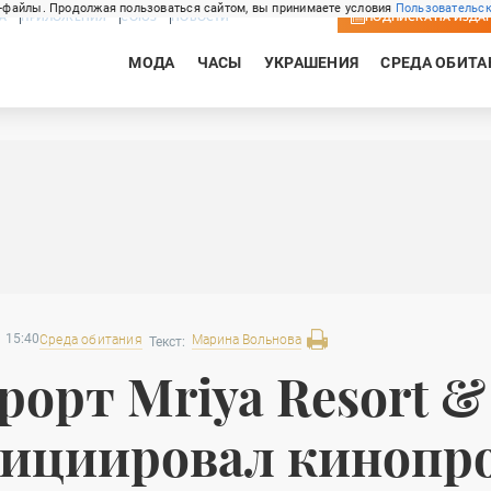
-файлы. Продолжая пользоваться сайтом, вы принимаете условия
Пользовательск
А
ПРИЛОЖЕНИЯ
СОЮЗ
НОВОСТИ
ПОДПИСКА
НА ИЗДА
МОДА
ЧАСЫ
УКРАШЕНИЯ
СРЕДА ОБИТА
 15:40
Среда обитания
Марина
Вольнова
Текст:
рорт Mriya Resort &
ициировал кинопро