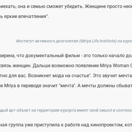
иехать, она и семью сможет убедить. Женщине просто нео
ь яркие впечатления".
Институт активного долголетия (Mriya Life Institute) на куро
верена, что документальный фильм - это только начало до
вязь женщин. Дальше возможно появление Mriya Woman Clu
но для вас. Возникнет мода на счастье". Это звучит мечта
е Mriya в переводе значит "мечта". А мечты должны сбыват
дый арт-объект на территории курорта имеет свой смысл и соотнос
ая группа уже приступила к работе над кинопроектом, ко