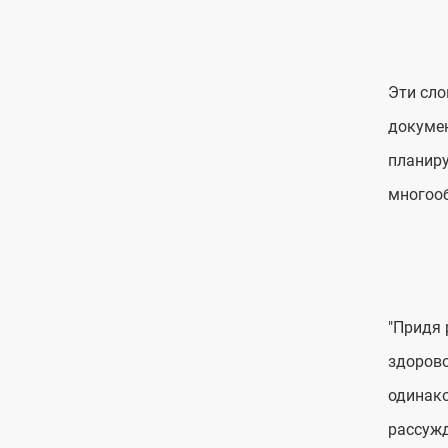
Эти сло
докумен
планиру
многооб
"Придя 
здорово
одинако
рассужд