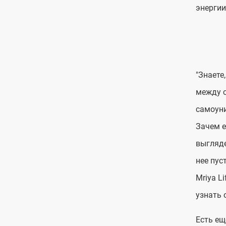
энергии
"Знаете
между с
самоуни
Зачем е
выгляде
нее пус
Mriya L
узнать 
Есть ещ