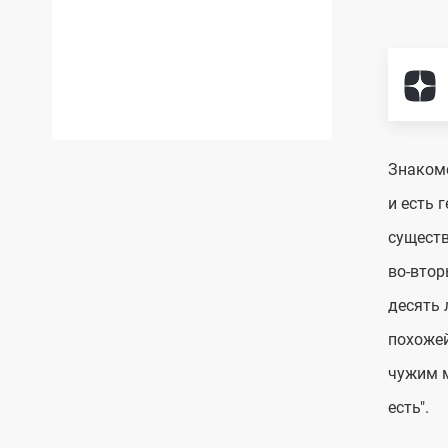
Знакомс
и есть 
существ
во-втор
десять 
похожей
чужим м
есть".