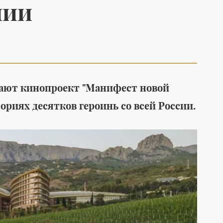
нии
Среда обитания
Мода
скают кинопроект "Манифест новой
Детские мечты
Новая коллекц
отправились в космос: с
одежды от Emk
ориях десятков героинь со всей России.
Байконура стартовала
искусство летн
международная
замедления
гуманитарная миссия
#
Роскосмос
#
космос
#
ракета
#
благотворительность
#
дети