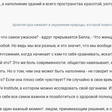
, а наполнение зданий и всего пространства красотой, уют
Архитектура оживает в окружении природы, которой помог
, что самое ужасное? - вдруг прерывается Белла, - Что же
обой. Но ведь мы все разные, и это значит, что мы вообщ
чтожения, когда начинает с кем-то себя сравнивать, искать,
й это? Это же боль современности: общество навязывает, к
ть. Но о том, чем она может быть наполнена - не говорит н
то? Если она плохо себя чувствует? Не случайно в свое вре
ife Institute, в котором можно исследовать свой организм. И
о себе все самое важное и позаботиться о здоровой полно
е один важный момент: лицом, принимающим решения, в се