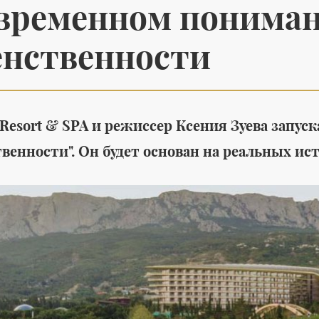
временном понима
нственности
Среда обитания
 Resort & SPA и режиссер Ксения Зуева запу
я летней
Утилитарность,
al's создана
лаконичность и
венности". Он будет основан на реальных ист
ешных
красота в новой
коллекции Marcel для
ванных комнат от THG
бувь
#
мужская обувь
Paris
#
интерьеры
#
дизайн интерьера
#
интерьер квартир
#
дизайн