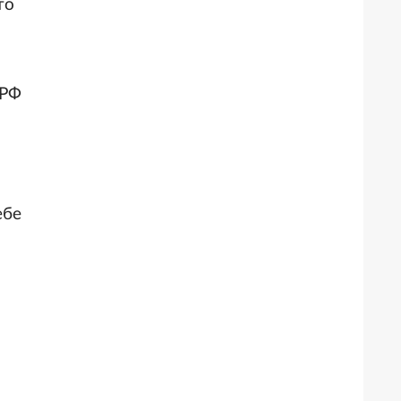
то
 РФ
ебе