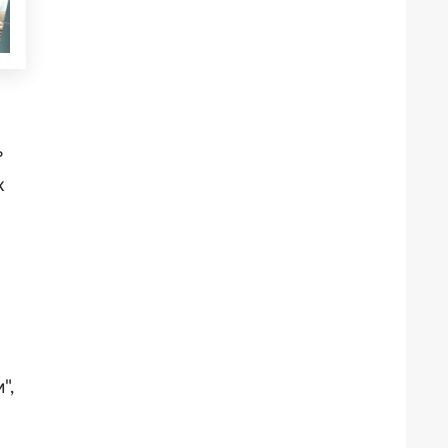
ь
х
",