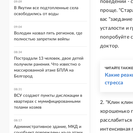
поведении - 
09:09
В Якутии все подтопленные села
проще. "Стар
освободились от воды
вас "заедание
09:04
усталости и 
Володин назвал пять регионов, где
попробуйте ск
полностью запретили вейпы
доктор.
08:34
Пострадали 13 человек, двое детей
получили ранения. Что известно о
ЧИТАЙТЕ ТАКЖ
массированной атаке БПЛА на
Какие реак
Белгород
стресса
08:31
ВСУ создают пункты дислокации в
квартирах с мумифицированными
2. "Клин кли
телами хозяев
хорошенько п
расслабиться
08:17
Административное здание, МКД и
интенсивная 
соцобъект повреждены из-за атаки