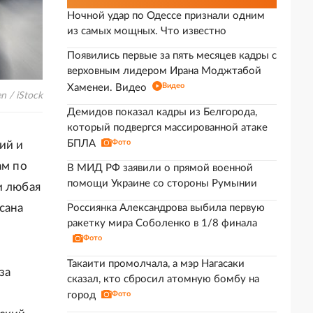
Ночной удар по Одессе признали одним
из самых мощных. Что известно
Появились первые за пять месяцев кадры с
верховным лидером Ирана Моджтабой
Видео
Хаменеи. Видео
en / iStock
Демидов показал кадры из Белгорода,
который подвергся массированной атаке
БПЛА
Фото
ий и
ам по
В МИД РФ заявили о прямой военной
помощи Украине со стороны Румынии
и любая
сана
Россиянка Александрова выбила первую
ракетку мира Соболенко в 1/8 финала
Фото
Такаити промолчала, а мэр Нагасаки
за
сказал, кто сбросил атомную бомбу на
город
Фото