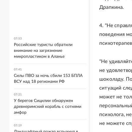
Драпкина.
4. "Не справ
поведения мо
07:53
психотерапев
Российские туристы обратили
внимание на загрязнение
микропластиком в Аланье
"Не удивляйт
не удовлетвор
07:41
Силы ПВО за ночь сбили 153 БПЛА
шоколаду. По
ВСУ над 18 регионами РФ
ситуаций сле
07:21
может не тол
У берегов Сицилии обнаружен
персональный
древнеримский корабль с сотнями
амфор
психолога, н
не можете сп
07:19
Ландшафтный пожар вспыхнул в