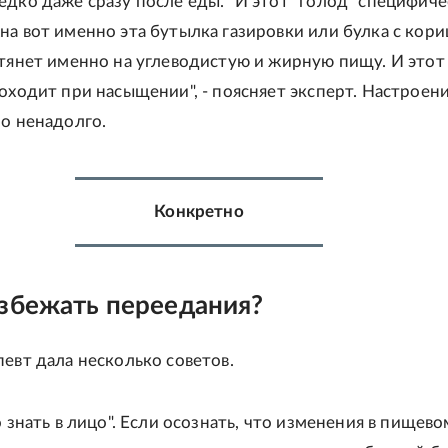
едко даже сразу после еды. "И этот "голод" специфиче
на вот именно эта бутылка газировки или булка с кори
 тянет именно на углеводистую и жирную пищу. И этот
роходит при насыщении", - поясняет эксперт. Настроен
но ненадолго.
Конкретно
збежать переедания?
певт дала несколько советов.
о знать в лицо". Если осознать, что изменения в пищево