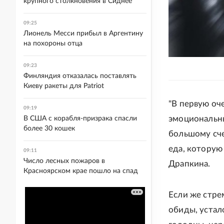
крупного столкновения в Сиднее
09:25
Лионель Месси прибыл в Аргентину
на похороны отца
09:23
Финляндия отказалась поставлять
Киеву ракеты для Patriot
"В первую оч
09:19
эмоциональны
В США с корабля-призрака спасли
более 30 кошек
большому сче
еда, которую
09:11
Число лесных пожаров в
Драпкина.
Красноярском крае пошло на спад
Если же стре
обиды, устало