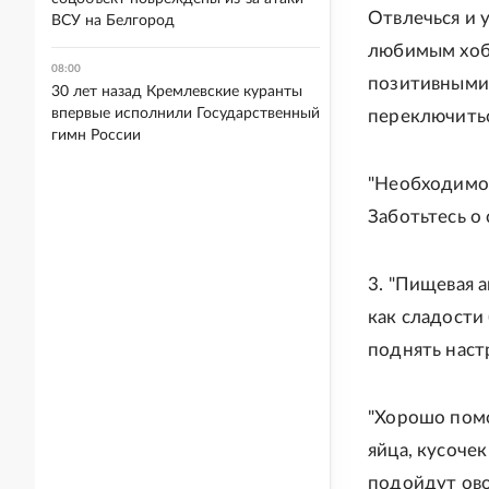
Отвлечься и 
ВСУ на Белгород
любимым хобб
08:00
позитивными
30 лет назад Кремлевские куранты
впервые исполнили Государственный
переключиться
гимн России
"Необходимо 
Заботьтесь о 
3. "Пищевая а
как сладости
поднять наст
"Хорошо помо
яйца, кусоче
подойдут ово