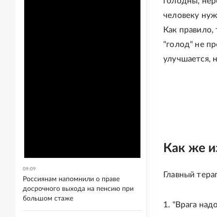
голодны, нер
человеку нуж
Как правило,
"голод" не п
улучшается, 
Как же и
09:09
Главный тера
Россиянам напомнили о праве
досрочного выхода на пенсию при
большом стаже
1. "Врага над