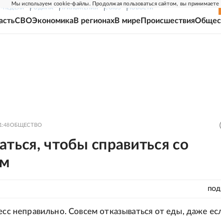
Мы используем cookie-файлы. Продолжая пользоваться сайтом, вы принимаете
Г-НЕДЕЛЯ
РОДИНА
ПРИЛОЖЕНИЯ
СОЮЗ
НОВОСТИ
асть
СВО
Экономика
В регионах
В мире
Происшествия
Общес
1:48
ОБЩЕСТВО
аться, чтобы справиться со
ом
ПОД
есс неправильно. Совсем отказываться от еды, даже ес