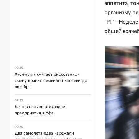
аппетита, то
организму пе
"РГ" - Недел
общей врачеб
09:35
Хуснуллин считает рискованной
смену правил семейной ипотеки до
октября
09:33
Беспилотники атаковали
предприятия в Уфе
09:26
Два самолета едва избежали