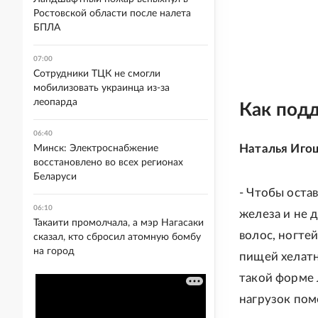
Ростовской области после налета
БПЛА
07:00
Сотрудники ТЦК не смогли
мобилизовать украинца из-за
леопарда
Как под
06:40
Наталья Игош
Минск: Электроснабжение
восстановлено во всех регионах
Беларуси
- Чтобы оста
06:10
железа и не 
Такаити промолчала, а мэр Нагасаки
волос, ногте
сказал, кто сбросил атомную бомбу
на город
пищей хелатн
такой форме 
нагрузок пом