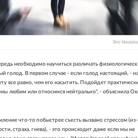
Tero Vesalain
ередь необходимо научиться различать физиологическ
й голод. В первом случае - если голод настоящий, - н
ту все равно, чем его насытить. Подойдет практическ
 мы любим или относимся нейтрально", - объяснила Ок
мление что-то побыстрее съесть вызвано стрессом (из-
сти, страха, гнева), - это происходит даже если мы не