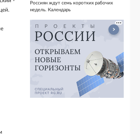
ский -
Россиян ждут семь коротких рабочих
цей.
недель. Календарь
ие
м