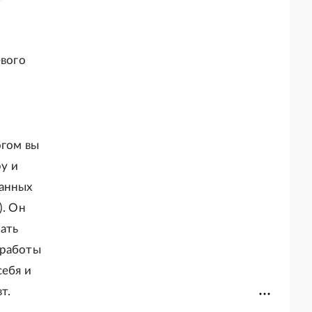
евого
огом вы
ру и
данных
). Он
ать
 работы
себя и
т.