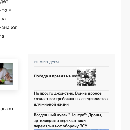
удет
что у
-за
изнаков
ла
РЕКОМЕНДУЕМ
Победа и правда наша!
Не просто джойстик: Война дронов
создает востребованных специалистов
для мирной жизни
могают
Воздушный кулак "Центра": Дроны,
артиллерия и перехватчики
перемалывают оборону ВСУ