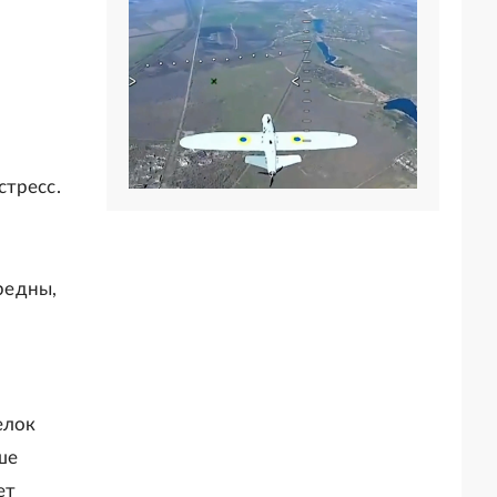
стресс.
вредны,
елок
ше
ет