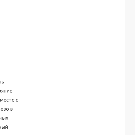
нь
ояние
месте с
езо в
ных
нный