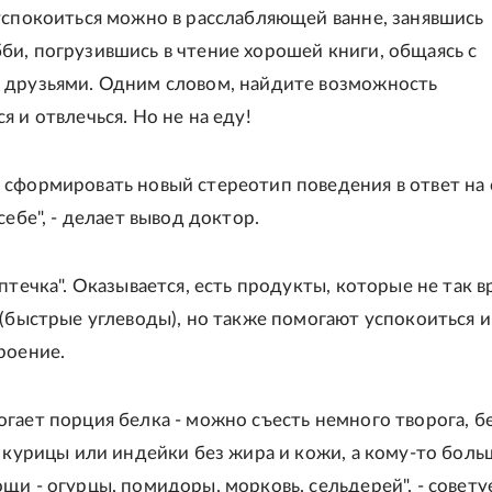
успокоиться можно в расслабляющей ванне, занявшись
и, погрузившись в чтение хорошей книги, общаясь с
 друзьями. Одним словом, найдите возможность
 и отвлечься. Но не на еду!
сформировать новый стереотип поведения в ответ на 
себе", - делает вывод доктор.
птечка". Оказывается, есть продукты, которые не так 
 (быстрые углеводы), но также помогают успокоиться и
роение.
гает порция белка - можно съесть немного творога, б
к курицы или индейки без жира и кожи, а кому-то боль
щи - огурцы, помидоры, морковь, сельдерей", - совету