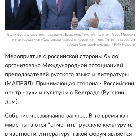
В дни форума советник президента Владимир Толстой, политик Игорь Милович
и мэр города Нови-Сад (справа налево) открыли памятник Петру I в сербском
городе Сремски-Карловцы. / РИА Новости
Мероприятие с российской стороны было
организовано Международной ассоциацией
преподавателей русского языка и литературы
(МАПРЯЛ). Принимающая сторона - Российский
центр науки и культуры в Белграде (Русский
дом).
Событие чрезвычайно важное. В то время как
мире пытаются "отменить" русскую культуру и,
в частности, литературу, такой форум является