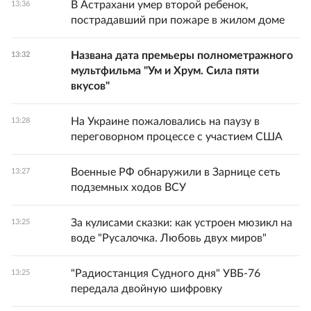
В Астрахани умер второй ребенок,
13:36
пострадавший при пожаре в жилом доме
Названа дата премьеры полнометражного
13:32
мультфильма "Ум и Хрум. Сила пяти
вкусов"
На Украине пожаловались на паузу в
13:28
переговорном процессе с участием США
Военные РФ обнаружили в Зарнице сеть
13:27
подземных ходов ВСУ
За кулисами сказки: как устроен мюзикл на
13:25
воде "Русалочка. Любовь двух миров"
"Радиостанция Судного дня" УВБ-76
13:25
передала двойную шифровку