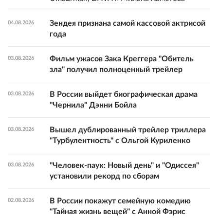
Зендея признана самой кассовой актрисой
04.08.2026
года
Фильм ужасов Зака Креггера "Обитель
03.08.2026
зла" получил полноценный трейлер
В России выйдет биографическая драма
03.08.2026
"Чернила" Дэнни Бойла
Вышел дублированный трейлер триллера
03.08.2026
"Турбулентность" с Ольгой Куриленко
"Человек-паук: Новый день" и "Одиссея"
03.08.2026
установили рекорд по сборам
В России покажут семейную комедию
02.08.2026
"Тайная жизнь вещей" с Анной Фэрис