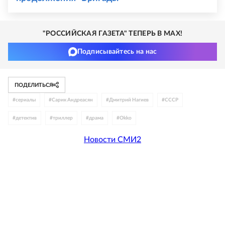
"РОССИЙСКАЯ ГАЗЕТА" ТЕПЕРЬ В MAX!
Подписывайтесь на нас
ПОДЕЛИТЬСЯ
#
сериалы
#
Сарик Андреасян
#
Дмитрий Нагиев
#
СССР
#
детектив
#
триллер
#
драма
#
Okko
Новости СМИ2