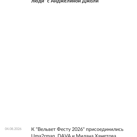
люди" с Анджелиной Джоли
К "Вельвет Фесту 2026" присоединились
04.08.2026
Uma2rman, DAVA и Милана Хаметова