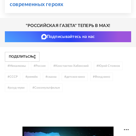
современных героях
"РОССИЙСКАЯ ГАЗЕТА" ТЕПЕРЬ В MAX!
Подписывайтесь на нас
ПОДЕЛИТЬСЯ
#
Михалковы
#
Россия
#
Константин Хабенский
#
Юрий Стоянов
#
СССР
#
ремейк
#
сказка
#
детское кино
#
Фонд кино
#
роуд-муви
#
Союзмультфильм