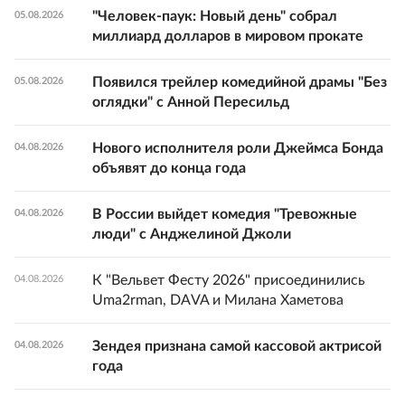
"Человек-паук: Новый день" собрал
05.08.2026
миллиард долларов в мировом прокате
Появился трейлер комедийной драмы "Без
05.08.2026
оглядки" с Анной Пересильд
Нового исполнителя роли Джеймса Бонда
04.08.2026
объявят до конца года
В России выйдет комедия "Тревожные
04.08.2026
люди" с Анджелиной Джоли
К "Вельвет Фесту 2026" присоединились
04.08.2026
Uma2rman, DAVA и Милана Хаметова
Зендея признана самой кассовой актрисой
04.08.2026
года