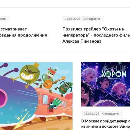
атия
06.08.2026
Кинократия
ассматривает
Появился трейлер "Охоты на
создания продолжения
императора" - последнего фил
Алексея Пиманова
06.08.2026
Кинократия
В Москве пройдет вечер 
из аниме и показом "Аки