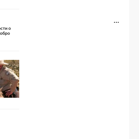
сти о
Добро