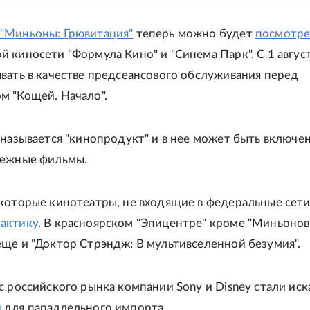
"Миньоны: Грювитация"
теперь можно будет
посмотре
 киносети "Формула Кино" и "Синема Парк". С 1 август
вать в качестве предсеансового обслуживания перед
м "Кощей. Начало".
 называется "кинопродукт" и в нее может быть включе
бежные фильмы.
которые кинотеатры, не входящие в федеральные сети
актику
. В красноярском "Эпицентре" кроме "Миньонов
ще и "Доктор Стрэндж: В мультивселенной безумия".
с российского рынка компании Sony и Disney стали иск
и
для параллельного импорта.