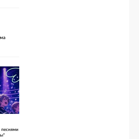
ьма
с песнями
ры"