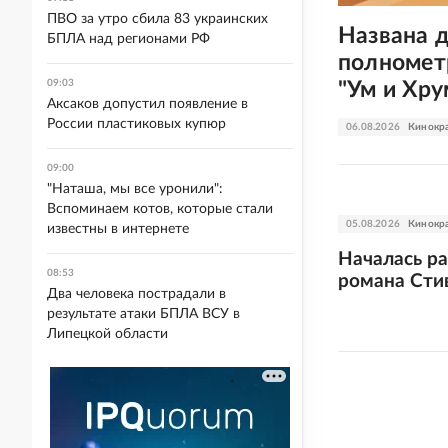
ПВО за утро сбила 83 украинских
Названа 
БПЛА над регионами РФ
полномет
"Ум и Хру
09:03
Аксаков допустил появление в
России пластиковых купюр
06.08.2026
Кинокр
09:00
"Наташа, мы все уронили":
Вспоминаем котов, которые стали
05.08.2026
Кинокр
известны в интернете
Началась ра
08:53
романа Стив
Два человека пострадали в
результате атаки БПЛА ВСУ в
Липецкой области