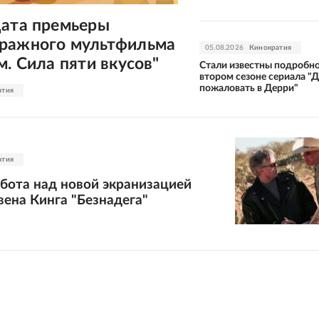
дата премьеры
ражного мультфильма
05.08.2026
Кинократия
м. Сила пяти вкусов"
Стали известны подробно
втором сезоне сериала "
пожаловать в Дерри"
атия
атия
бота над новой экранизацией
ена Кинга "Безнадега"