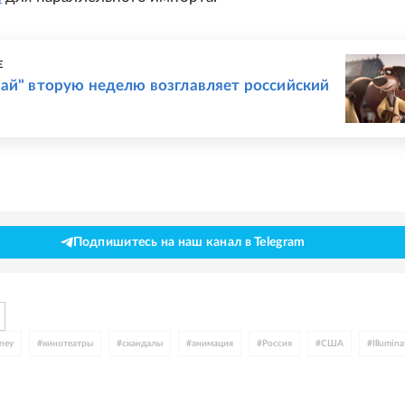
Е
ай" вторую неделю возглавляет российский
Подпишитесь на наш канал в Telegram
ney
#
кинотеатры
#
скандалы
#
анимация
#
Россия
#
США
#
Illumina