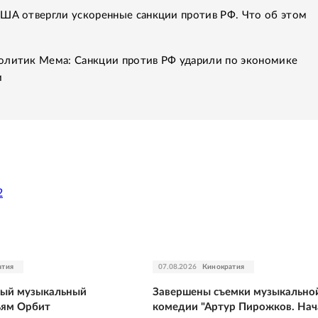
США отвергли ускоренные санкции против РФ. Что об этом
олитик Мема: Санкции против РФ ударили по экономике
и
2
атия
07.08.2026
Кинократия
тый музыкальный
Завершены съемки музыкально
ьям Орбит
комедии "Артур Пирожков. Нач