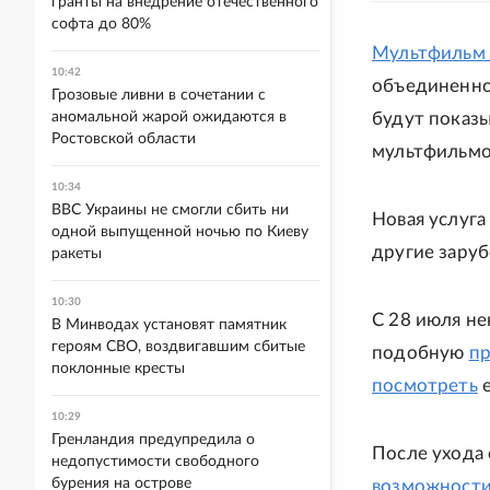
гранты на внедрение отечественного
софта до 80%
Мультфильм 
10:42
объединенной
Грозовые ливни в сочетании с
будут показы
аномальной жарой ожидаются в
Ростовской области
мультфильмо
10:34
ВВС Украины не смогли сбить ни
Новая услуга
одной выпущенной ночью по Киеву
другие зару
ракеты
10:30
С 28 июля не
В Минводах установят памятник
героям СВО, воздвигавшим сбитые
подобную
пр
поклонные кресты
посмотреть
е
10:29
Гренландия предупредила о
После ухода 
недопустимости свободного
бурения на острове
возможност