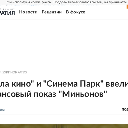
Мы используем cookie-файлы. Продолжая пользоваться сайтом, вы принимаете
ЕР
РГ-НЕДЕЛЯ
РОДИНА
ПРИЛОЖЕНИЯ
СОЮЗ
НОВОСТИ
Новости
Рецензии
В фокусе
4:53
КИНОКРАТИЯ
а кино" и "Синема Парк" ввел
ансовый показ "Миньонов"
ева
ПО