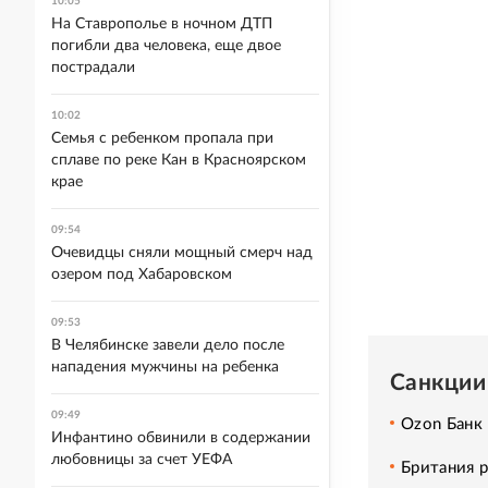
10:05
На Ставрополье в ночном ДТП
погибли два человека, еще двое
пострадали
10:02
Семья с ребенком пропала при
сплаве по реке Кан в Красноярском
крае
09:54
Очевидцы сняли мощный смерч над
озером под Хабаровском
09:53
В Челябинске завели дело после
нападения мужчины на ребенка
Санкции
09:49
Ozon Банк
Инфантино обвинили в содержании
любовницы за счет УЕФА
Британия 