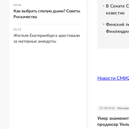
09:46
В Сенате 
Как выбрать спелую дыню? Советы
известно
Роскачества
Финский п
09:19
Финлянди
Жителя Екатеринбурга арестовали
за матерные анекдоты
Новости СМИ
07.08.2026
Кинокр
Умер знамени
продюсер Уил