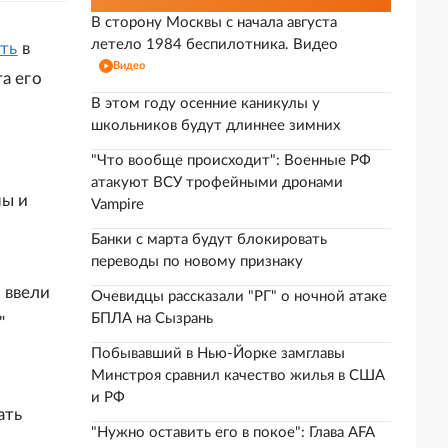
В сторону Москвы с начала августа
летело 1984 беспилотника. Видео
ть
в
Видео
а его
В этом году осенние каникулы у
школьников будут длиннее зимних
"Что вообще происходит": Военные РФ
атакуют ВСУ трофейными дронами
ны и
Vampire
Банки с марта будут блокировать
переводы по новому признаку
 ввели
Очевидцы рассказали "РГ" о ночной атаке
БПЛА на Сызрань
"
Побывавший в Нью-Йорке замглавы
Минстроя сравнил качество жилья в США
и РФ
ать
"Нужно оставить его в покое": Глава AFA