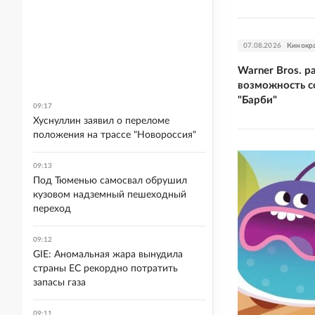
07.08.2026
Кинокр
Warner Bros. р
возможность 
"Барби"
09:17
Хуснуллин заявил о переломе
положения на трассе "Новороссия"
09:13
Под Тюменью самосвал обрушил
кузовом надземный пешеходный
переход
09:12
GIE: Аномальная жара вынудила
страны ЕС рекордно потратить
запасы газа
09:11