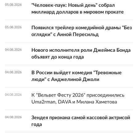
"Человек-паук: Новый день" собрал
05.08.2026
миллиард долларов в мировом прокате
Появился трейлер комедийной драмы "Без
05.08.2026
оглядки" с Анной Пересильд
Нового исполнителя роли Джеймса Бонда
04.08.2026
объявят до конца года
В России выйдет комедия "Тревожные
04.08.2026
люди" с Анджелиной Джоли
К "Вельвет Фесту 2026" присоединились
04.08.2026
Uma2rman, DAVA и Милана Хаметова
Зендея признана самой кассовой актрисой
04.08.2026
года