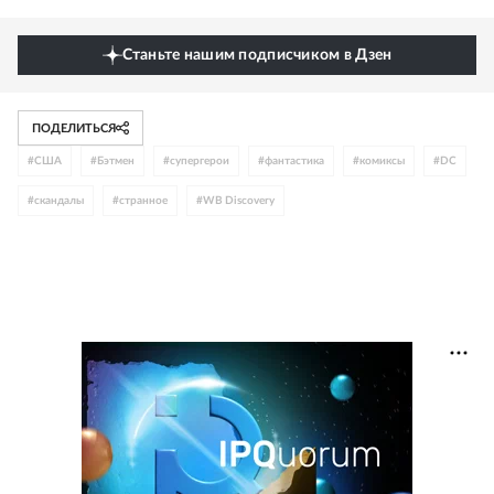
Станьте нашим подписчиком в Дзен
ПОДЕЛИТЬСЯ
#
США
#
Бэтмен
#
супергерои
#
фантастика
#
комиксы
#
DC
#
скандалы
#
странное
#
WB Discovery