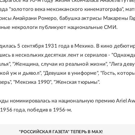
Сарагосе на 90-м году жизни скончалась Анабель Гутье
зда "золотого века мексиканского кинематографа", мат
рисы Амайрани Ромеро, бабушка актрисы Макарены Га
ные некрологи публикуют национальные СМИ.
дилась 5 сентября 1931 года в Мехико. В кино дебютир
шись в нескольких десятках лент и сериалов - "Однажды
лья", "Женщина, случаи из реальной жизни", "Лига деву
акой уж и дьявол", "Девушки в униформе", "Гость, котор
верь", "Мексика 1990", "Женская тюрьмы".
ды номинировалась на национальную премию Ariel Awa
 1956 года, победив в 1956-м.
"РОССИЙСКАЯ ГАЗЕТА" ТЕПЕРЬ В MAX!