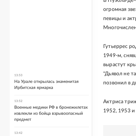
В Пуэбла-де-
огромная зве
певицы и акт
Многочислен
Гутьеррес ро
1949-м, сняв
вырастут кры
"Дьявол не т
13:53
На Урале открылась знаменитая
позвонил в д
Ирбитская ярмарка
Актриса триж
13:52
Военные медики РФ в бронежилетах
1952, 1953 и
извлекли из бойца взрывоопасный
предмет
13:42