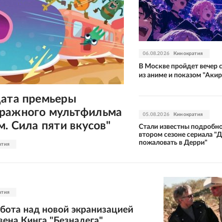
06.08.2026
Кинократия
В Москве пройдет вечер 
из аниме и показом "Аки
дата премьеры
ражного мультфильма
05.08.2026
Кинократия
м. Сила пяти вкусов"
Стали известны подробно
втором сезоне сериала "
пожаловать в Дерри"
атия
атия
бота над новой экранизацией
ена Кинга "Безнадега"