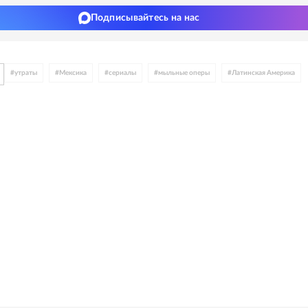
Подписывайтесь на нас
#
утраты
#
Мексика
#
сериалы
#
мыльные оперы
#
Латинская Америка