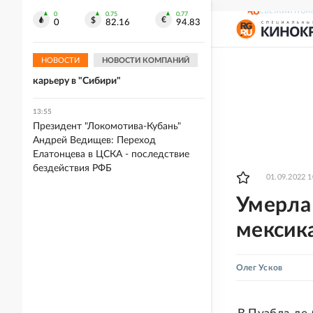
Летчики Су-34 показали "Упыря-500"
СВЕЖИЙ НОМ
0
0.75
0.77
перед ударом по ВСУ
0
82.16
94.83
14:05
НОВОСТИ
НОВОСТИ КОМПАНИЙ
Евгений Кузнецов продолжит
карьеру в "Сибири"
13:55
Президент "Локомотива-Кубань"
Андрей Ведищев: Переход
Елатонцева в ЦСКА - последствие
бездействия РФБ
01.09.2022 1
Умерла 
мексика
Олег Усков