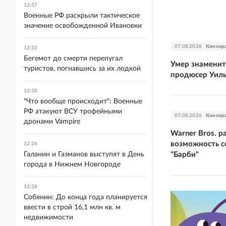
12:37
Военные РФ раскрыли тактическое
значение освобожденной Ивановки
07.08.2026
Кинокр
12:33
Бегемот до смерти перепугал
Умер знамени
туристов, погнавшись за их лодкой
продюсер Уил
12:30
"Что вообще происходит": Военные
РФ атакуют ВСУ трофейными
07.08.2026
Кинокр
дронами Vampire
Warner Bros. р
возможность 
12:26
Галанин и Газманов выступят в День
"Барби"
города в Нижнем Новгороде
12:26
Собянин: До конца года планируется
ввести в строй 16,1 млн кв. м
недвижимости