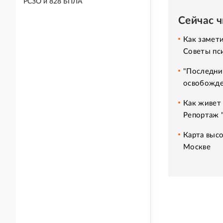
РСЗО и 828 БПЛА
Сейчас 
Как замет
Советы пс
"Последни
освобожде
Как живет 
Репортаж 
Карта высо
Москве