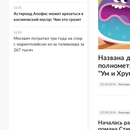
12:25
Астероид Апофис может врезаться в
космический мусор: Чем это грозит
12:23
Москвич потратил три года на спор
с маркетплейсом из-за телевизора за
267 тысяч
Названа 
полномет
"Ум и Хру
06.08.2026
Кинокр
05.08.2026
Кинокр
Началась ра
романа Стив