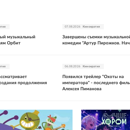
атия
07.08.2026
Кинократия
тый музыкальный
Завершены съемки музыкально
ьям Орбит
комедии "Артур Пирожков. Нач
атия
06.08.2026
Кинократия
ассматривает
Появился трейлер "Охоты на
создания продолжения
императора" - последнего фил
Алексея Пиманова