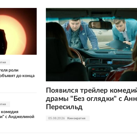
атия
теля роли
объявят до конца
Появился трейлер комеди
драмы "Без оглядки" с Ан
атия
Пересильд
т комедия
и" с Анджелиной
05.08.2026
Кинократия