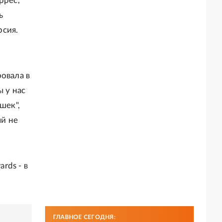
ррес,
ь
рсия.
овала в
 у нас
шек",
ый не
rds - в
ГЛАВНОЕ СЕГОДНЯ: