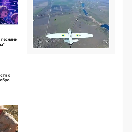
с песнями
ры"
сти о
Добро