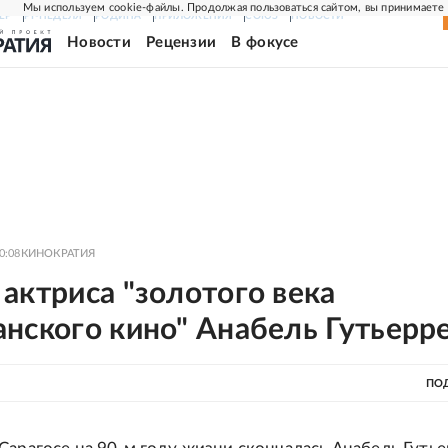
Мы используем cookie-файлы. Продолжая пользоваться сайтом, вы принимаете
ЕР
РГ-НЕДЕЛЯ
РОДИНА
ПРИЛОЖЕНИЯ
СОЮЗ
НОВОСТИ
Новости
Рецензии
В фокусе
0:08
КИНОКРАТИЯ
актриса "золотого века
нского кино" Анабель Гутьерр
ПО