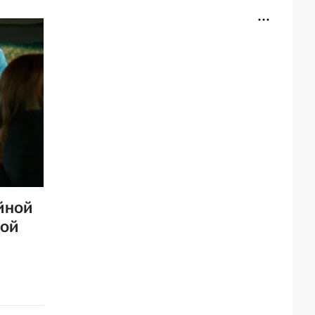
йной
ной