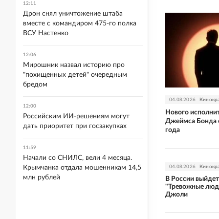
12:11
Дрон снял уничтожение штаба
вместе с командиром 475-го полка
ВСУ Настенко
12:06
Мирошник назвал историю про
"похищенных детей" очередным
бредом
04.08.2026
Кинокр
12:00
Нового исполни
Российским ИИ-решениям могут
Джеймса Бонда 
дать приоритет при госзакупках
года
11:59
Начали со СНИЛС, вели 4 месяца.
Крымчанка отдала мошенникам 14,5
04.08.2026
Кинокр
млн рублей
В России выйде
"Тревожные люд
Джоли