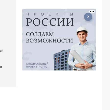
ж.
 в