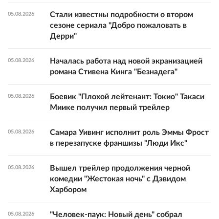
Стали известны подробности о втором
05.08.2026
сезоне сериала "Добро пожаловать в
Дерри"
Началась работа над новой экранизацией
05.08.2026
романа Стивена Кинга "Безнадега"
Боевик "Плохой лейтенант: Токио" Такаси
05.08.2026
Миике получил первый трейлер
Самара Уивинг исполнит роль Эммы Фрост
05.08.2026
в перезапуске франшизы "Люди Икс"
Вышел трейлер продолжения черной
05.08.2026
комедии "Жестокая ночь" с Дэвидом
Харбором
"Человек-паук: Новый день" собрал
05.08.2026