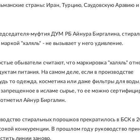
льманские страны: Иран, Турцию, Саудовскую Аравию и
едседателя-муфтия ДУМ РБ Айнура Биргалина, стира
маркой "халяль" - не вызывает у него удивление.
остые обыватели считают, что маркировка "халяль" отн
дуктам питания. На самом деле, если в производстве
удь то одежда, косметика или даже фильтры для воды,
 запрещенное в исламе сырье, то ее можно сертифици
 - отметил Айнур Биргалин.
зводство стиральных порошков прекратилось в БСК в 
ысокой конкуренции. В прошлом году руководство при
стить линии заново.