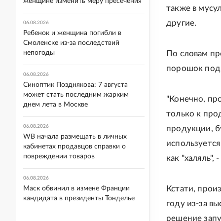
женщине изменить меру пресечения
также в мусу
другие.
06.08.2026
Ребенок и женщина погибли в
Смоленске из-за последствий
непогоды
По словам пр
порошок под 
06.08.2026
Синоптик Позднякова: 7 августа
может стать последним жарким
"Конечно, пр
днем лета в Москве
только к про
06.08.2026
продукции, б
WB начала размещать в личных
используется
кабинетах продавцов справки о
повреждении товаров
как "халяль",
06.08.2026
Кстати, прои
Маск обвинил в измене Франции
кандидата в президенты Тонделье
году из-за в
решение запу