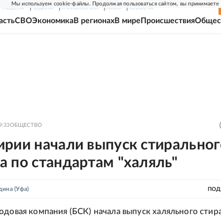
Мы используем cookie-файлы. Продолжая пользоваться сайтом, вы принимаете
Г-НЕДЕЛЯ
РОДИНА
ПРИЛОЖЕНИЯ
СОЮЗ
НОВОСТИ
асть
СВО
Экономика
В регионах
В мире
Происшествия
Общес
9:33
ОБЩЕСТВО
ирии начали выпуск стиральног
 по стандартам "халяль"
дина
(Уфа)
ПОД
одовая компания (БСК) начала выпуск халяльного стир