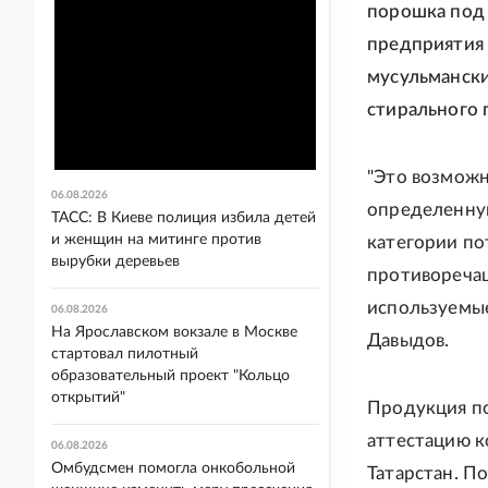
порошка под 
предприятия 
мусульмански
стирального 
"Это возмож
06.08.2026
определенну
ТАСС: В Киеве полиция избила детей
и женщин на митинге против
категории по
вырубки деревьев
противоречащ
используемые
06.08.2026
На Ярославском вокзале в Москве
Давыдов.
стартовал пилотный
образовательный проект "Кольцо
открытий"
Продукция по
аттестацию к
06.08.2026
Омбудсмен помогла онкобольной
Татарстан. П