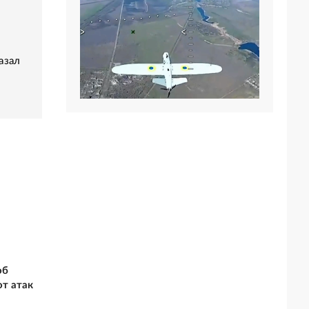
азал
об
т атак