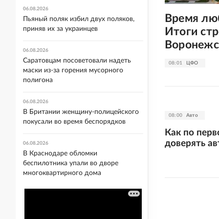
06.08.2026
Время люб
Пьяный поляк избил двух поляков,
приняв их за украинцев
Итоги ст
Воронежс
06.08.2026
Саратовцам посоветовали надеть
08:01
ЦФО
маски из-за горения мусорного
полигона
06.08.2026
В Британии женщину-полицейского
08:00
Авто
покусали во время беспорядков
Как по перв
доверять ав
06.08.2026
В Краснодаре обломки
беспилотника упали во дворе
многоквартирного дома