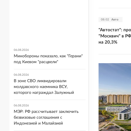
08:02
Авто
"Автостат": п
"Москвич" в РФ
на 20,3%
06.08.2026
Минобороны показало, как "Герани"
под Киевом "расцвели"
06.08.2026
В зоне СВО ликвидировали
молдавского наемника ВСУ,
которого награждал Залужный
06.08.2026
МЭР: РФ рассчитывает заключить
безвизовые соглашения с
Индонезией и Малайзией