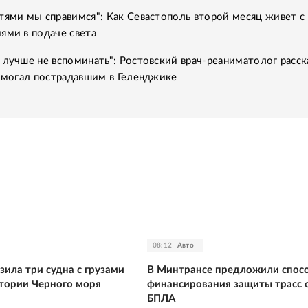
тями мы справимся": Как Севастополь второй месяц живет с
ями в подаче света
 лучше не вспоминать": Ростовский врач-реаниматолог расск
помогал пострадавшим в Геленджике
08:12
Авто
ила три судна с грузами
В Минтрансе предложили спос
атории Черного моря
финансирования защиты трасс о
БПЛА