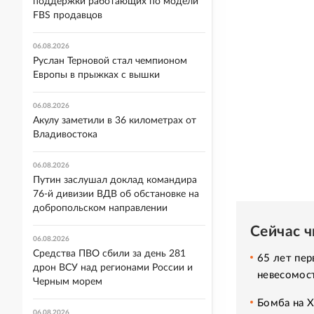
поддержки работающих по модели
FBS продавцов
06.08.2026
Руслан Терновой стал чемпионом
Европы в прыжках с вышки
06.08.2026
Акулу заметили в 36 километрах от
Владивостока
06.08.2026
Путин заслушал доклад командира
76-й дивизии ВДВ об обстановке на
добропольском направлении
Сейчас 
06.08.2026
Средства ПВО сбили за день 281
65 лет пер
дрон ВСУ над регионами России и
невесомос
Черным морем
Бомба на 
06.08.2026