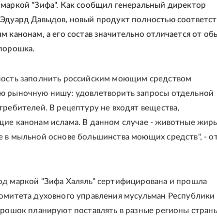
маркой "Зифа". Как сообщил генеральный директор
Эдуард Давыдов, новый продукт полностью соответст
м канонам, а его состав значительно отличается от об
порошка.
ность заполнить российским моющим средством
ю рыночную нишу: удовлетворить запросы отдельной
требителей. В рецептуру не входят вещества,
ие канонам ислама. В данном случае - животные жиры
 в мыльной основе большинства моющих средств", - о
д маркой "Зифа Халяль" сертифицирована и прошла
омитета духовного управления мусульман Республики
орошок планируют поставлять в разные регионы страны