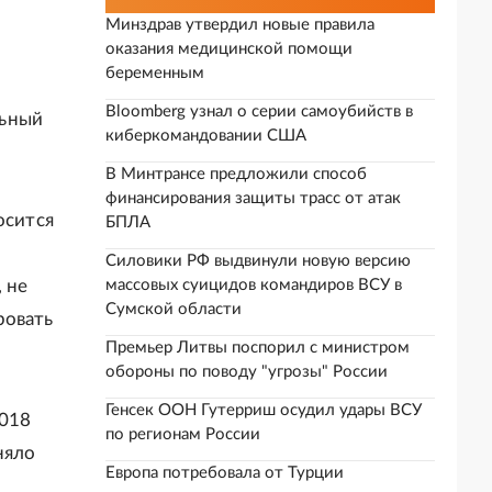
Минздрав утвердил новые правила
оказания медицинской помощи
беременным
Bloomberg узнал о серии самоубийств в
льный
киберкомандовании США
В Минтрансе предложили способ
финансирования защиты трасс от атак
осится
БПЛА
Силовики РФ выдвинули новую версию
 не
массовых суицидов командиров ВСУ в
Сумской области
ровать
Премьер Литвы поспорил с министром
обороны по поводу "угрозы" России
Генсек ООН Гутерриш осудил удары ВСУ
2018
по регионам России
няло
Европа потребовала от Турции