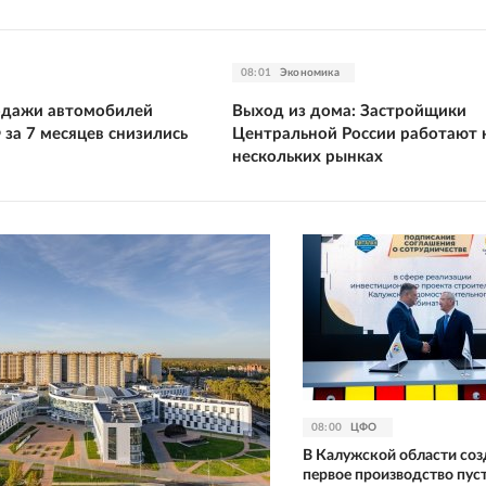
08:01
Экономика
родажи автомобилей
Выход из дома: Застройщики
 за 7 месяцев снизились
Центральной России работают 
нескольких рынках
08:00
ЦФО
В Калужской области соз
первое производство пус