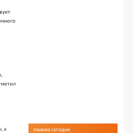
вует
ычного
,
тметил
, а
ГЛАВНОЕ СЕГОДНЯ: