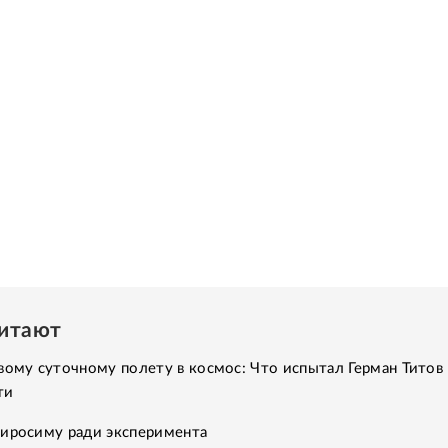
читают
вому суточному полету в космос: Что испытал Герман Титов 
ти
Хиросиму ради эксперимента