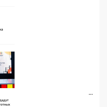
на
дадут
тотных