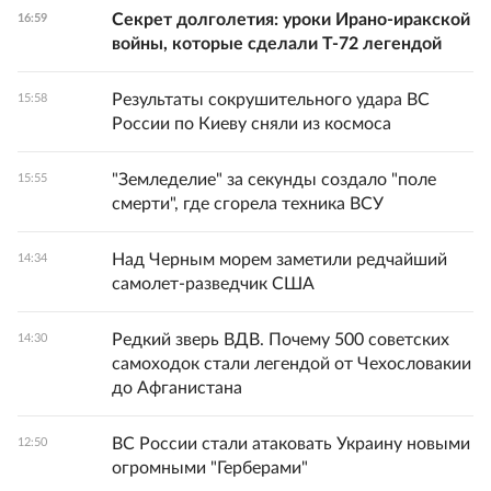
Секрет долголетия: уроки Ирано-иракской
16:59
войны, которые сделали Т-72 легендой
Результаты сокрушительного удара ВС
15:58
России по Киеву сняли из космоса
"Земледелие" за секунды создало "поле
15:55
смерти", где сгорела техника ВСУ
Над Черным морем заметили редчайший
14:34
самолет-разведчик США
Редкий зверь ВДВ. Почему 500 советских
14:30
самоходок стали легендой от Чехословакии
до Афганистана
ВС России стали атаковать Украину новыми
12:50
огромными "Герберами"