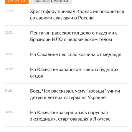
НОВОСТИ
ВАЖНЫЕ НОВОСТИ
Христофору призвал Каллас не позориться
05:22
со своими сказками о России
Пентагон рассекретил дело о падении в
05:01
Бразилии НЛО с человеческим телом
На Сахалине пес спас хозяина от медведя
04:55
На Камчатке заработает школа будущих
04:39
отцов
Боец Чех рассказал, чему "азовцы" учили
04:24
детей в летних лагерях на Украине
На Камчатке завершилась парусная
04:05
экспедиция, стартовавшая в Якутске