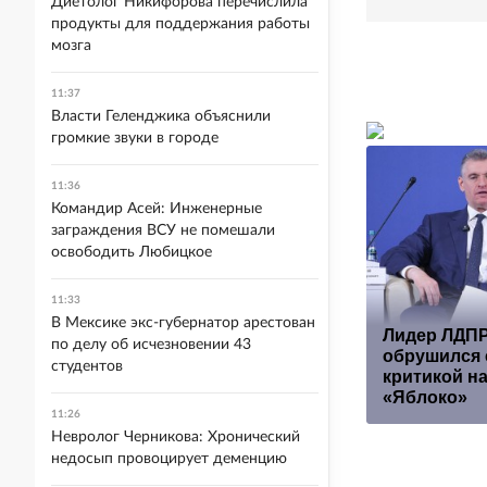
Диетолог Никифорова перечислила
продукты для поддержания работы
мозга
11:37
Власти Геленджика объяснили
громкие звуки в городе
11:36
Командир Асей: Инженерные
заграждения ВСУ не помешали
освободить Любицкое
11:33
В Мексике экс-губернатор арестован
Лидер ЛДП
по делу об исчезновении 43
обрушился 
студентов
критикой н
«Яблоко»
11:26
Невролог Черникова: Хронический
недосып провоцирует деменцию