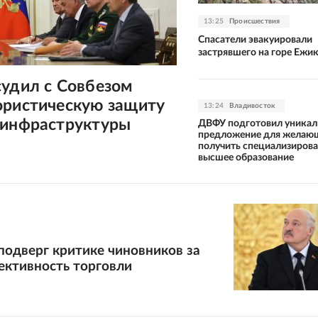
13:25
Происшествия
Спасатели эвакуировали
застрявшего на горе Ежи
судил с Совбезом
ористическую защиту
13:24
Владивосток
 инфраструктуры
ДВФУ подготовил уникал
предложение для желаю
получить специализиров
высшее образование
одверг критике чиновников за
ективность торговли