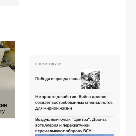
РЕКОМЕНДУЕМ
Победа и правда наша!
Азербайджан
Не просто джойстик: Война дронов
захотел помочь
Громкий звук в
создает востребованных специалистов
сии
Украине
Москве объяснили
для мирной жизни
ту
поставками газа
Воздушный кулак "Центра": Дроны,
артиллерия и перехватчики
перемалывают оборону ВСУ