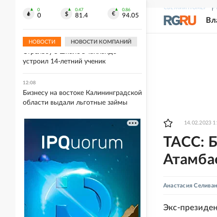
12:19
СВЕЖИЙ НОМЕР
Р
Главный раввин России надеется на
0
0.47
0.86
0
81.4
94.05
Вл
возвращение евреев на Донбасс
НОВОСТИ
НОВОСТИ КОМПАНИЙ
12:09
Стрельбу в школе в Таиланде
устроил 14-летний ученик
12:08
Бизнесу на востоке Калининградской
области выдали льготные займы
14.02.2023 1
ТАСС: 
Атамба
Анастасия Селива
Экс-президен