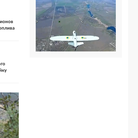
дионов
топлива
ого
йку