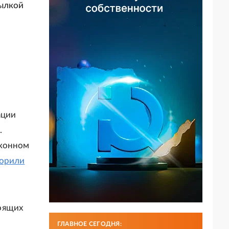
ылкой
ации
.
аконном
орили
оящих
ГЛАВНОЕ СЕГОДНЯ: