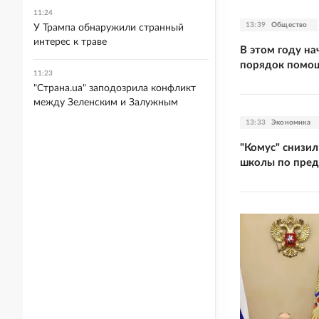
11:24
13:39
Общество
У Трампа обнаружили странный
интерес к траве
В этом году на
порядок помо
11:23
"Страна.ua" заподозрила конфликт
между Зеленским и Залужным
13:33
Экономика
"Комус" снизил
школы по пре