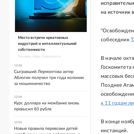
исправительн
на источник в
"Освобожден с
Место встречи креативных
собеседник
Т
индустрий и интеллектуальной
собственности
Реклама. https://ipquorum.ru
В начале окт
12:06
Госкомитета 
Сыгравший Лермонтова актер
массовых бес
Аблогин получил три года колонии
за мошенничество
Позднее Атам
освобождении
12:04
к 11 годам л
Курс доллара на межбанке вновь
превысил 83 рубля
В конце нояб
12:01
Новые правила перевозки детей
инстанций.