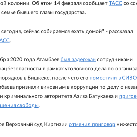
ой колонии. Об этом 14 февраля сообщает
ТАСС
со сс
 семье бывшего главы государства.
егодня, сейчас собираемся ехать домой", - рассказал
АСС
.
ября 2020 года Атамбаев
был задержан
сотрудниками
нацбезопасности в рамках уголовного дела по организ
порядков в Бишкеке, после чего его
поместили в СИЗО
баева признали виновным в коррупции по делу о нез
 криминального авторитета Азиза Батукаева и
пригов
ишения свободы
.
ря Верховный суд Киргизии
отменил приговор
нижест