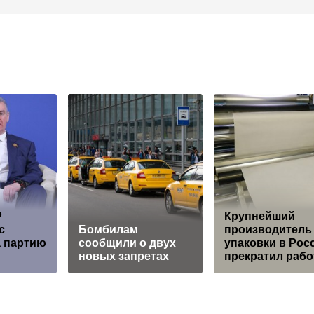
Р
Крупнейший
с
Бомбилам
производитель
а партию
сообщили о двух
упаковки в Рос
новых запретах
прекратил рабо