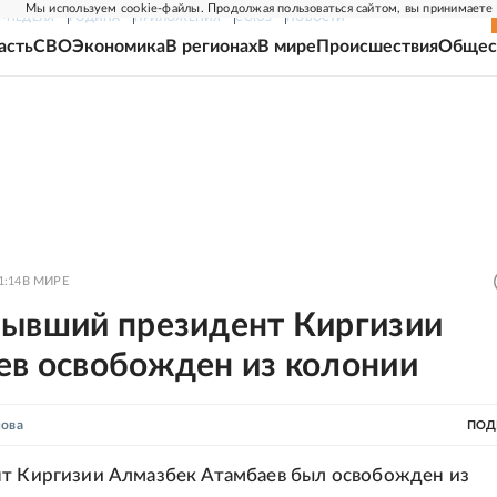
Мы используем cookie-файлы. Продолжая пользоваться сайтом, вы принимаете
Г-НЕДЕЛЯ
РОДИНА
ПРИЛОЖЕНИЯ
СОЮЗ
НОВОСТИ
асть
СВО
Экономика
В регионах
В мире
Происшествия
Общес
1:14
В МИРЕ
Бывший президент Киргизии
ев освобожден из колонии
нова
ПОД
т Киргизии Алмазбек Атамбаев был освобожден из