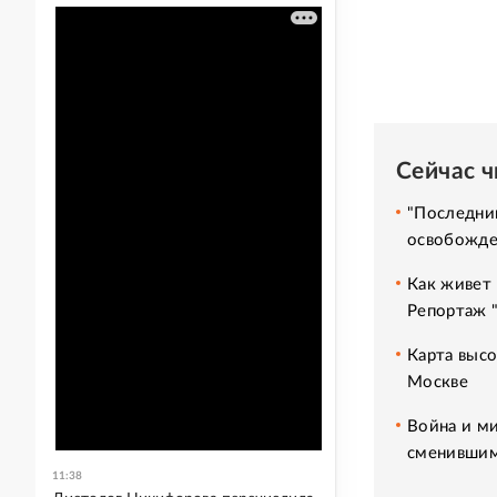
Сейчас 
"Последний
освобожде
Как живет 
Репортаж 
Карта высо
Москве
Война и ми
сменившим
11:38