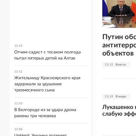
Путин об
антитерр
11:14
объектов
Отчим-садист с тесаком полгода
пытал пятерых детей на Алтае
13:31
Власть
11:11
Жительницу Красноярского края
задержали за удушение
трехмесячного сына
13:24
В мире
11:10
Лукашенко п
В Белгороде из-за удара дрона
слабую эфф
ранены три человека
11:08
UnHerd: Украина потеряет