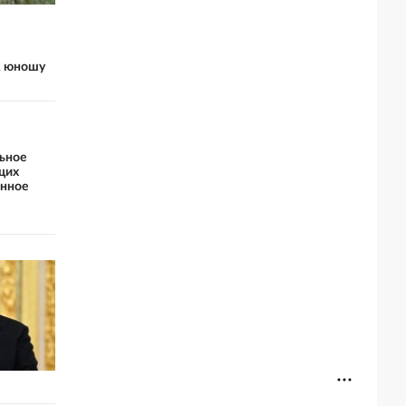
к юношу
ьное
щих
анное