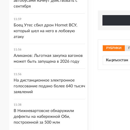
автобусами начнут действовать с
сентября
11:59
Боец Утес сбил дрон Hornet ВСУ,
который шел на него в лобовую
атаку
РУБРИКИ
11:56
Алиханов: Льготная закупка вагонов
Кыргызстан
может быть запущена в 2026 году
11:56
На дистанционное электронное
голосование подано более 640 тысяч
заявлений
11:38
В Нижневартовске обнаружили
дефекты на набережной Оби,
построенной за 500 млн