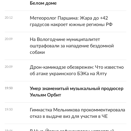
Белом доме
Метеоролог Паршина: Жара до +42
20:12
градусов накроет южные регионы РФ
На Вологодчине муниципалитет
20:09
оштрафовали за нападение бездомной
собаки
Дрон-камикадзе обезврежен: Что известно
20:09
об атаке украинского БЭКа на Ялту
Умер знаменитый музыкальный продюсер
19:50
Уильям Орбит
Гимнастка Мельникова прокомментировала
19:50
отказ в выдаче виз для участия в ЧЕ
19:46