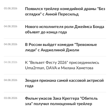
Появился трейлер комедийной драмы "Без
05.08.2026
оглядки" с Анной Пересильд
Нового исполнителя роли Джеймса Бонда
04.08.2026
объявят до конца года
В России выйдет комедия "Тревожные
04.08.2026
люди" с Анджелиной Джоли
К "Вельвет Фесту 2026" присоединились
04.08.2026
Uma2rman, DAVA и Милана Хаметова
Зендея признана самой кассовой актрисой
04.08.2026
года
Фильм ужасов Зака Креггера "Обитель
03.08.2026
зла" получил полноценный трейлер