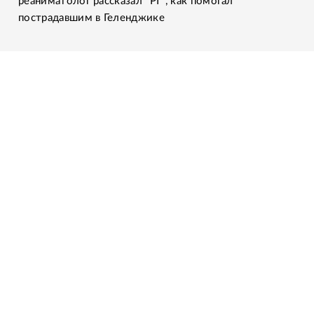
реаниматолог рассказал "РГ", как помогал
пострадавшим в Геленджике