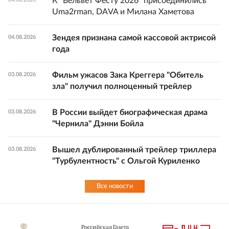
К "Вельвет Фесту 2026" присоединились
Uma2rman, DAVA и Милана Хаметова
Зендея признана самой кассовой актрисой
04.08.2026
года
Фильм ужасов Зака Креггера "Обитель
03.08.2026
зла" получил полноценный трейлер
В России выйдет биографическая драма
03.08.2026
"Чернила" Дэнни Бойла
Вышел дублированный трейлер триллера
03.08.2026
"Турбулентность" с Ольгой Куриленко
Все новости