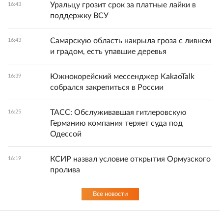
Уральцу грозит срок за платные лайки в
16:43
поддержку ВСУ
Самарскую область накрыла гроза с ливнем
16:43
и градом, есть упавшие деревья
Южнокорейский мессенджер KakaoTalk
16:39
собрался закрепиться в России
ТАСС: Обслуживавшая гитлеровскую
16:25
Германию компания теряет суда под
Одессой
КСИР назвал условие открытия Ормузского
16:19
пролива
Все новости