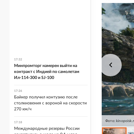
17:32
Минпромторг намерен выйти на
контракт с Индией по самолетам
Ил-114-300 и SJ-100
17:26
Байкер получил контузию после
столкновения с вороной на скорости
270 км/ч
Фото: kinopoisk.
17:18
Международные резервы России