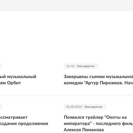
16:42
Кинократия
тый музыкальный
Завершены съемки музыкально
ьям Орбит
комедии "Артур Пирожков. Нач
06.08.2026
Кинократия
ассматривает
Появился трейлер "Охоты на
создания продолжения
императора" - последнего фил
Алексея Пиманова