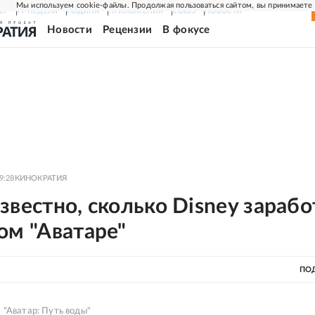
Мы используем cookie-файлы. Продолжая пользоваться сайтом, вы принимаете
ЕР
РГ-НЕДЕЛЯ
РОДИНА
ПРИЛОЖЕНИЯ
СОЮЗ
НОВОСТИ
Новости
Рецензии
В фокусе
9:28
КИНОКРАТИЯ
звестно, сколько Disney зарабо
ом "Аватаре"
ПО
 "Аватар: Путь воды"