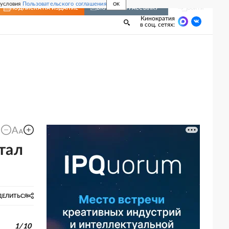
 условия
Пользовательского соглашения
OK
Войти
ПОДПИСКА
НА ИЗДАНИЕ
ВКЛЮЧИТЬ РАССЫЛКУ
Кинократия
в соц. сетях:
тал
ДЕЛИТЬСЯ
1
/
10