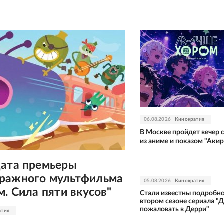
06.08.2026
Кинократия
В Москве пройдет вечер 
из аниме и показом "Аки
дата премьеры
ражного мультфильма
05.08.2026
Кинократия
м. Сила пяти вкусов"
Стали известны подробно
втором сезоне сериала "
пожаловать в Дерри"
атия