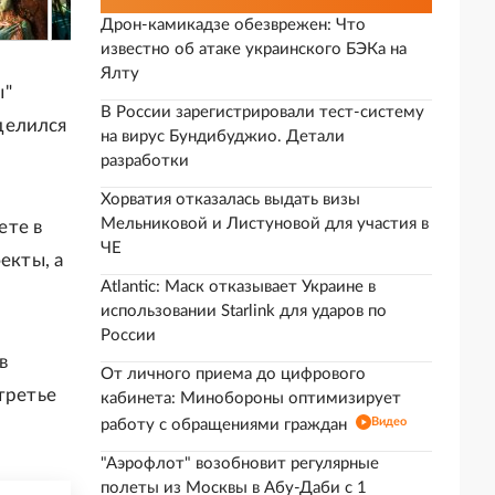
Дрон-камикадзе обезврежен: Что
известно об атаке украинского БЭКа на
Ялту
ы"
В России зарегистрировали тест-систему
делился
на вирус Бундибуджио. Детали
разработки
Хорватия отказалась выдать визы
Мельниковой и Листуновой для участия в
ете в
ЧЕ
екты, а
Atlantic: Маск отказывает Украине в
использовании Starlink для ударов по
России
в
От личного приема до цифрового
третье
кабинета: Минобороны оптимизирует
Видео
работу с обращениями граждан
"Аэрофлот" возобновит регулярные
полеты из Москвы в Абу-Даби с 1