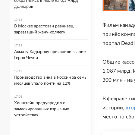
сократились в июле на 0,1 млрд
долларов
17:15
Фильм канадс
В Москве арестован ревнивец,
зарезавший жену-коллегу
принёс комп
портал Deadl
17:12
Ахмату Кадырову присвоили звание
Героя Чечни
Общие кассо
1,087 млрд. 
17:12
Производство вина в России за семь
300 млн - на
месяцев упало почти на 12%
17:06
В феврале си
Хинштейн предупредил о
истории,
вто
замаскированных взрывных
устройствах
место по сбо