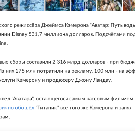
кого режиссёра Джеймса Кэмерона "Аватар: Путь вод
ании Disney 531,7 миллиона долларов. Подсчётами по
ine.
вые сборы составили 2,316 млрд долларов - при бюдж
Из них 175 млн потратили на рекламу, 100 млн - на эфф
 услуги Кэмерону и продюсеру Джону Ландау.
квел "Аватара", остающегося самым кассовым фильмом 
рично обошёл
"Титаник" всё того же Кэмерона и занял 
рам.