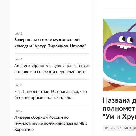
16:42
Завершены съемки музыкальной
комедии "Артур Пирожков. Начало"
16:41
Актриса Ирина Безрукова рассказала
о первом в ее жизни переломе ноги
16:38
FT: Лидеры стран ЕС опасаются, что
блок не примет новых членов
Названа 
полномет
16:32
"Ум и Хру
Лидеры сборной России по
гимнастике не получили визы на ЧЕ в
06.08.2026
Кинокр
Хорватию