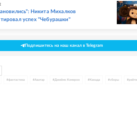
Е
ановились": Никита Михалков
тировал успех "Чебурашки"
Подпишитесь на наш канал в Telegram
#
фантастика
#
Аватар
#
Джеймс Кэмерон
#
Канада
#
сборы
#
рейт