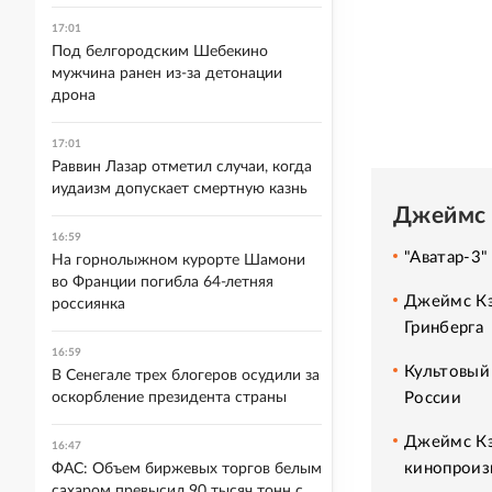
17:01
Под белгородским Шебекино
мужчина ранен из-за детонации
дрона
17:01
Раввин Лазар отметил случаи, когда
иудаизм допускает смертную казнь
Джеймс 
16:59
"Аватар-3"
На горнолыжном курорте Шамони
во Франции погибла 64-летняя
Джеймс Кэ
россиянка
Гринберга
16:59
Культовый 
В Сенегале трех блогеров осудили за
оскорбление президента страны
России
Джеймс Кэ
16:47
кинопроиз
ФАС: Объем биржевых торгов белым
сахаром превысил 90 тысяч тонн с