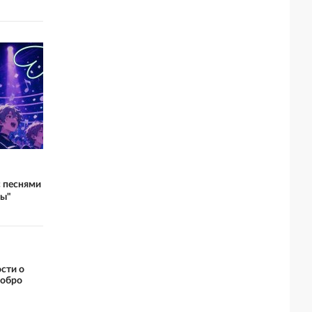
с песнями
ры"
сти о
Добро