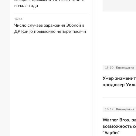
начала года
16:44
Число случаев заражения Эболой в
ДР Конго превысило четыре тысячи
19:50
Кинократия
Умер знамени
продюсер Уил
16:12
Кинократия
Warner Bros. р
возможность 
"Барби"