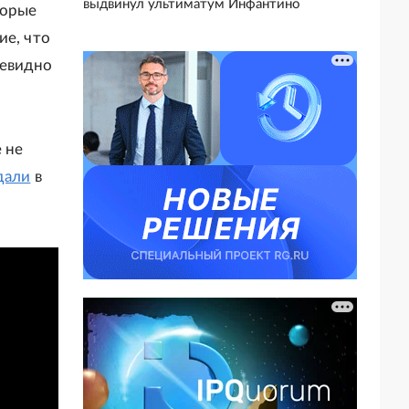
выдвинул ультиматум Инфантино
торые
ие, что
чевидно
 не
дали
в