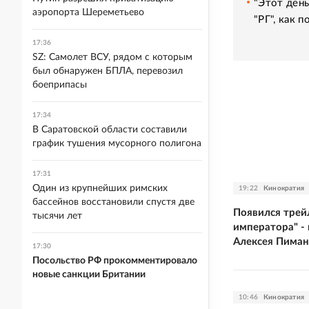
"Этот день
аэропорта Шереметьево
"РГ", как 
17:36
SZ: Самолет ВСУ, рядом с которым
был обнаружен БПЛА, перевозил
боеприпасы
17:34
В Саратовской области составили
график тушения мусорного полигона
17:31
Один из крупнейших римских
19:22
Кинократия
бассейнов восстановили спустя две
Появился трей
тысячи лет
императора" -
Алексея Пиман
17:30
Посольство РФ прокомментировало
новые санкции Британии
10:46
Кинократия