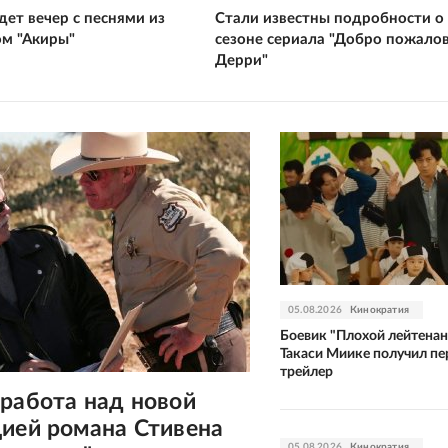
ет вечер с песнями из
Стали известны подробности о
ом "Акиры"
сезоне сериала "Добро пожалов
Дерри"
05.08.2026
Кинократия
Боевик "Плохой лейтенан
Такаси Миике получил п
трейлер
 работа над новой
цией романа Стивена
05.08.2026
Кинократия