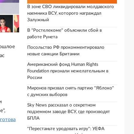
В зоне СВО ликвидировали молдавского
наемника ВСУ, которого награждал
Залужный
В "Ростелекоме" объяснили сбой в
работе Рунета
рошлое
Посольство РФ прокомментировало
новые санкции Британии
ас
Американский фонд Human Rights
Foundation признали нежелательным в
России
Миронов призвал снять партию "Яблоко"
с думских выборов
и
Sky News рассказал о секретном
е",
подземном заводе ВСУ, где производят
БПЛА
готова
и
"Перестаньте уродовать игру": УЕФА