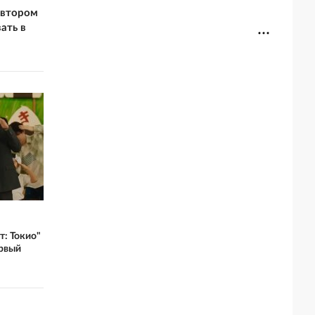
 втором
ать в
т: Токио"
ервый