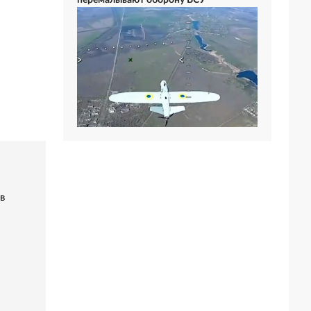
перемалывают оборону ВСУ
в