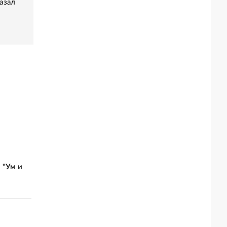
азал
 "Ум и