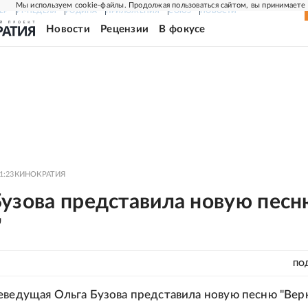
Мы используем cookie-файлы. Продолжая пользоваться сайтом, вы принимаете
ЕР
РГ-НЕДЕЛЯ
РОДИНА
ПРИЛОЖЕНИЯ
СОЮЗ
НОВОСТИ
Новости
Рецензии
В фокусе
1:23
КИНОКРАТИЯ
Бузова представила новую песн
"
ПО
еведущая Ольга Бузова представила новую песню "Верн