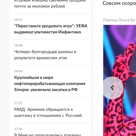
Игровая клюшка Овечкина продана
Совсем скоро
почти за миллион рублей
18:13
Певица Ольга Бу
"Перестаньте уродовать игру": УЕФА
выдвинул ультиматум Инфантино
18:08
Четверо белгородцев ранены в
результате вражеских атак
18:04
Крупнейшая в мире
нефтеперерабатывающая компания
Sinopec увеличила закупки в РФ
17:57
МИД: Армения обращается к
шантажу в отношениях с Россией
17:56
В Минске определились призеры