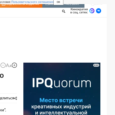
 условия
Пользовательского соглашения
OK
Войти
ПОДПИСКА
НА ИЗДАНИЕ
ВКЛЮЧИТЬ РАССЫЛКУ
Кинократия
в соц. сетях:
ю
ДЕЛИТЬСЯ
и".