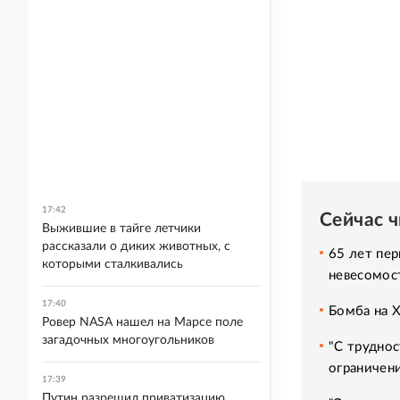
17:42
Сейчас 
Выжившие в тайге летчики
рассказали о диких животных, с
65 лет пер
которыми сталкивались
невесомос
17:40
Бомба на 
Ровер NASA нашел на Марсе поле
загадочных многоугольников
"С труднос
ограничени
17:39
Путин разрешил приватизацию