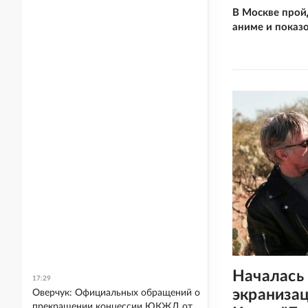
В Москве пройд
аниме и показ
Началась
17:29
экраниза
Оверчук: Официальных обращений о
прекращении концессии ЮКЖД от