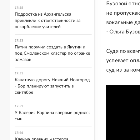
Бузовой отно
17:55
не пропускаю
Подростка из Архангельска
привлекли к ответственности за
вокальные д
оскорбление учителей
- Ольга Бузо
17:53
Путин поручил создать в Якутии и
Судя по всем
под Смоленском кластер по огранке
алмазов
успевает опл
суд из-за ко
17:51
Канатную дорогу Нижний Новгород
- Бор планируют запустить в
сентябре
17:51
У Валерия Карпина впервые родился
сын
17:46
Клейма древних мастеров