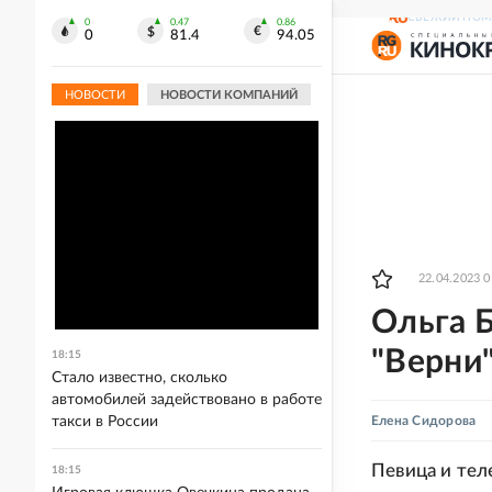
СВЕЖИЙ НОМ
0
0.47
0.86
0
81.4
94.05
НОВОСТИ
НОВОСТИ КОМПАНИЙ
22.04.2023 0
Ольга 
"Верни
18:15
Стало известно, сколько
автомобилей задействовано в работе
такси в России
Елена Сидорова
Певица и тел
18:15