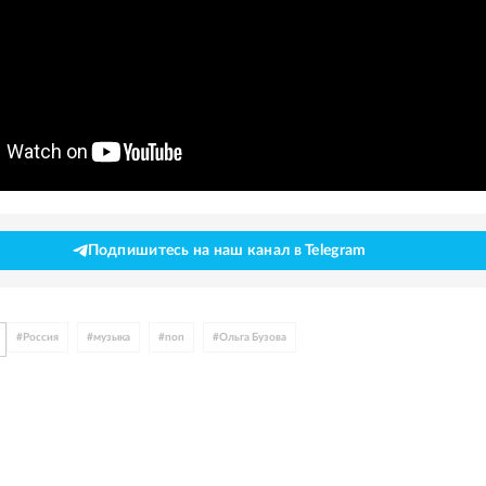
Подпишитесь на наш канал в Telegram
#
Россия
#
музыка
#
поп
#
Ольга Бузова