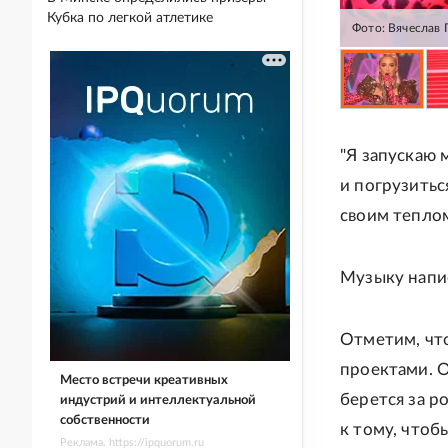
Кубка по легкой атлетике
Фото: Вячеслав
"Я запускаю 
и погрузитьс
своим теплом
Музыку напис
Отметим, чт
проектами. О
Место встречи креативных
берется за ро
индустрий и интеллектуальной
собственности
к тому, чтоб
Реклама. https://ipquorum.ru