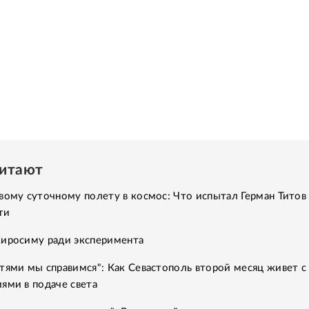
читают
вому суточному полету в космос: Что испытал Герман Титов 
ти
Хиросиму ради эксперимента
тями мы справимся": Как Севастополь второй месяц живет с
ями в подаче света