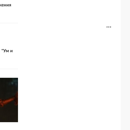
жения
 "Ум и