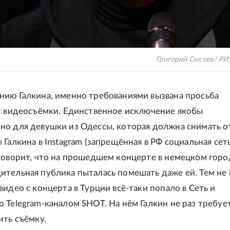
Григорий Сысоев/ РИ
нию Галкина, именно требованиями вызвана просьба
т видеосъёмки. Единственное исключение якобы
но для девушки из Одессы, которая должна снимать 
 Галкина в Instagram (запрещённая в РФ социальная сеть
говорит, что на прошедшем концерте в немецком горо
ительная публика пыталась помешать даже ей. Тем не
видео с концерта в Турции всё-таки попало в Сеть и
 Telegram-каналом SHOT. На нём Галкин не раз требуе
ить съёмку.