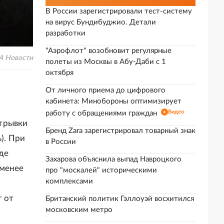
В России зарегистрировали тест-систему
на вирус Бундибуджио. Детали
разработки
"Аэрофлот" возобновит регулярные
А Новости
полеты из Москвы в Абу-Даби с 1
октября
От личного приема до цифрового
кабинета: Минобороны оптимизирует
Видео
работу с обращениями граждан
отрывки
Бренд Zara зарегистрировал товарный знак
). При
в России
де
Захарова объяснила выпад Навроцкого
 менее
про "москалей" историческими
комплексами
т от
Британский политик Гэллоуэй восхитился
московским метро