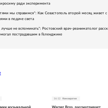
Хиросиму ради эксперимента
тями мы справимся": Как Севастополь второй месяц живет с
ями в подаче света
 лучше не вспоминать": Ростовский врач-реаниматолог расск
помогал пострадавшим в Геленджике
2
16:12
Кинократия
емки музыкальной
Warner Bros. рассматривает