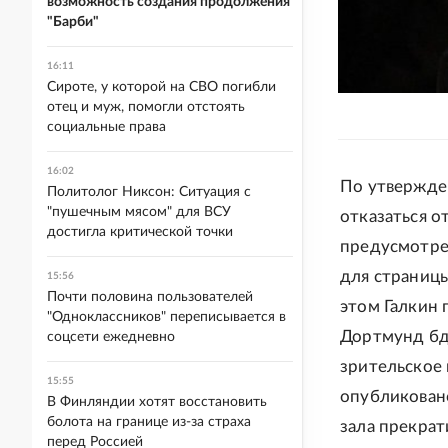
возможность создания продолжения
"Барби"
16:11
Сироте, у которой на СВО погибли
отец и муж, помогли отстоять
социальные права
16:02
По утвержде
Политолог Никсон: Ситуация с
"пушечным мясом" для ВСУ
отказаться о
достигла критической точки
предусмотре
для страницы
15:56
Почти половина пользователей
этом Галкин 
"Одноклассников" переписывается в
Дортмунд бд
соцсети ежедневно
зрительское 
15:55
опубликовано
В Финляндии хотят восстановить
болота на границе из-за страха
зала прекрат
перед Россией