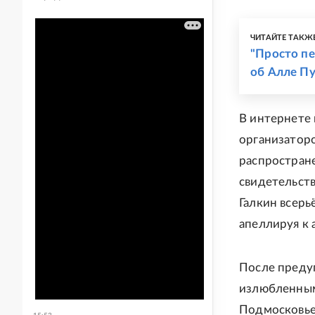
ЧИТАЙТЕ ТАКЖ
"Просто пе
об Алле П
В интернете
организаторо
распростране
свидетельст
Галкин всерь
апеллируя к 
После предуп
излюбленным 
Подмосковье 