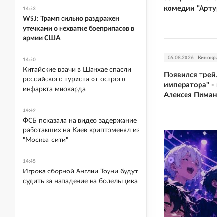
комедии "Арту
14:53
WSJ: Трамп сильно раздражен
утечками о нехватке боеприпасов в
армии США
06.08.2026
Кинокр
14:50
Китайские врачи в Шанхае спасли
Появился трей
российского туриста от острого
императора" -
инфаркта миокарда
Алексея Пиман
14:49
ФСБ показала на видео задержание
работавших на Киев криптоменял из
"Москва-сити"
14:45
Игрока сборной Англии Тоуни будут
судить за нападение на болельщика