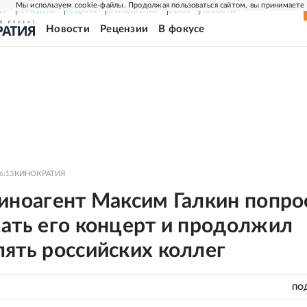
Мы используем cookie-файлы. Продолжая пользоваться сайтом, вы принимаете
ЕР
РГ-НЕДЕЛЯ
РОДИНА
ПРИЛОЖЕНИЯ
СОЮЗ
НОВОСТИ
Новости
Рецензии
В фокусе
6:13
КИНОКРАТИЯ
 иноагент Максим Галкин попро
мать его концерт и продолжил
ять российских коллег
ПО