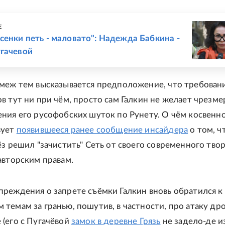
Е
сенки петь - маловато": Надежда Бабкина -
угачевой
 меж тем высказывается предположение, что требован
в тут ни при чём, просто сам Галкин не желает чрезм
ния его русофобских шуток по Рунету. О чём косвенн
вует
появившееся ранее сообщение инсайдера
о том, ч
ёз решил "зачистить" Сеть от своего современного твор
авторским правам.
реждения о запрете съёмки Галкин вновь обратился к
темам за гранью, пошутив, в частности, про атаку дро
(его с Пугачёвой
замок в деревне Грязь
не задело-де и