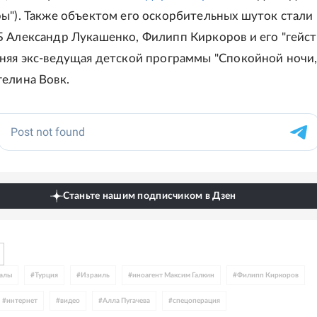
ы"). Также объектом его оскорбительных шуток стали
 Александр Лукашенко, Филипп Киркоров и его "гейств
няя экс-ведущая детской программы "Спокойной ночи
елина Вовк.
Станьте нашим подписчиком в Дзен
далы
#
Турция
#
Израиль
#
иноагент Максим Галкин
#
Филипп Киркоров
#
интернет
#
видео
#
Алла Пугачева
#
спецоперация