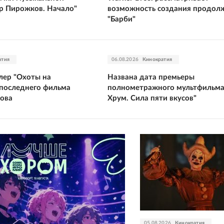
р Пирожков. Начало"
возможность создания продол
"Барби"
атия
06.08.2026
Кинократия
лер "Охоты на
Названа дата премьеры
 последнего фильма
полнометражного мультфильма
ова
Хрум. Сила пяти вкусов"
05.08.2026
Кинократия