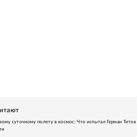
читают
вому суточному полету в космос: Что испытал Герман Титов 
ти