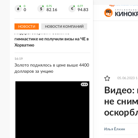
16:38
СВЕЖИЙ НОМ
FT: Лидеры стран ЕС опасаются, что
0
0.75
0.77
0
82.16
94.83
блок не примет новых членов
НОВОСТИ
НОВОСТИ КОМПАНИЙ
16:32
Лидеры сборной России по
гимнастике не получили визы на ЧЕ в
Хорватию
16:19
Золото поднялось в цене выше 4400
долларов за унцию
05.06.2023 1
Видео:
не сни
оскорбл
Илья Ёлкин