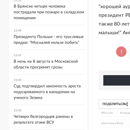
15:53
"хорошей аур
В Брянске четыре человека
пострадали при пожаре в складском
президент РБ
помещении
также 80-лет
15:49
малыши!" Анг
Президенту Польши - его трусливые
предки: "Москалей нельзя побить"
15:47
В ночь на 8 августа в Московской
области прогремят грозы
15:43
Суд подтвердил законность ареста
подозреваемого в нападении на
ученого Зезина
ПОДЕЛИТЬСЯ
15:43
#
Россия
#
скан
Четверо белгородцев ранены в
результате атаки ВСУ
#
Ангелина Вовк