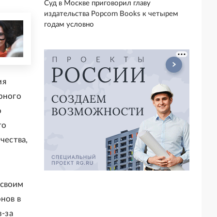
Суд в Москве приговорил главу
издательства Popcorn Books к четырем
годам условно
ия
ерного
о
то
чества,
 своим
нов в
з-за