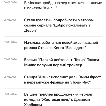
В Москве пройдет вечер с песнями из аниме
06.08.2026
и показом "Акиры"
Стали известны подробности о втором
05.08.2026
сезоне сериала "Добро пожаловать в
Дерри"
Началась работа над новой экранизацией
05.08.2026
романа Стивена Кинга "Безнадега"
Боевик "Плохой лейтенант: Токио" Такаси
05.08.2026
Миике получил первый трейлер
Самара Уивинг исполнит роль Эммы Фрост
05.08.2026
в перезапуске франшизы "Люди Икс"
Вышел трейлер продолжения черной
05.08.2026
комедии "Жестокая ночь" с Дэвидом
Харбором