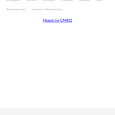
#
скандалы
#
Россия
#
Израиль
#
Украина
#
музыка
#
рэп
#
происшествия
#
иноагент Моргенштерн
Новости СМИ2