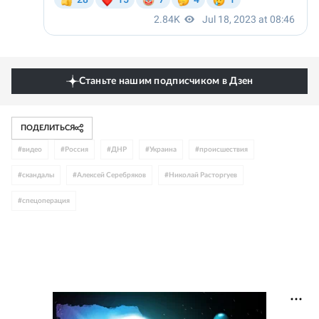
Станьте нашим подписчиком в Дзен
ПОДЕЛИТЬСЯ
#
видео
#
Россия
#
ДНР
#
Украина
#
происшествия
#
скандалы
#
Алексей Серебряков
#
Николай Расторгуев
#
спецоперация