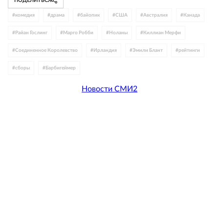
ПОДЕЛИТЬСЯ
#
комедия
#
драма
#
байопик
#
США
#
Австралия
#
Канада
#
Райан Гослинг
#
Марго Робби
#
Ноланы
#
Киллиан Мерфи
#
Соединенное Королевство
#
Ирландия
#
Эмили Блант
#
рейтинги
#
сборы
#
Барбигеймер
Новости СМИ2