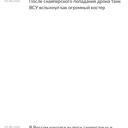
После снайперского попадания дрона танк
05.08.2026
ВСУ вспыхнул как огромный костер
В России начался выпуск скоростных и
05.08.2026