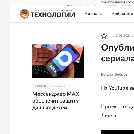
Мы используем cooki
СВЕЖИЙ НОМЕР
РГ-НЕДЕЛЯ
РОДИН
Новости
Нейросети
12.08.2023 1
Опубли
сериала
Богдан Бобров
Сервисы
26.08.2025
На YouTube вы
Мессенджер MAX
обеспечит защиту
Проект созда
данных детей
Линча.