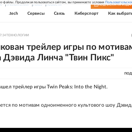
e-файлы. Продолжая пользоваться сайтом, вы принимаете условия
Пользовательско
А
ПРИЛОЖЕНИЯ
СОЮЗ
НОВОСТИ
ПОДПИСКА
НА ИЗДА
.tech
Сервисы
Связь
Киберспорт
Как выбрат
7:34
ТЕХНОЛОГИИ
кован трейлер игры по мотива
 Дэвида Линча "Твин Пикс"
ПОД
шел трейлер игры Twin Peaks: Into the Night.
ется по мотивам одноименного культового шоу Дэвид