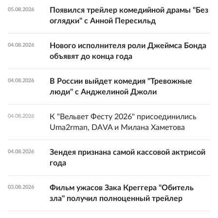
Появился трейлер комедийной драмы "Без
05.08.2026
оглядки" с Анной Пересильд
Нового исполнителя роли Джеймса Бонда
04.08.2026
объявят до конца года
В России выйдет комедия "Тревожные
04.08.2026
люди" с Анджелиной Джоли
К "Вельвет Фесту 2026" присоединились
04.08.2026
Uma2rman, DAVA и Милана Хаметова
Зендея признана самой кассовой актрисой
04.08.2026
года
Фильм ужасов Зака Креггера "Обитель
03.08.2026
зла" получил полноценный трейлер