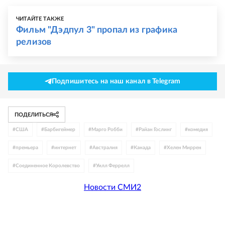
ЧИТАЙТЕ ТАКЖЕ
Фильм "Дэдпул 3" пропал из графика
релизов
Подпишитесь на наш канал в Telegram
ПОДЕЛИТЬСЯ
#
США
#
Барбигеймер
#
Марго Робби
#
Райан Гослинг
#
комедия
#
премьера
#
интернет
#
Австралия
#
Канада
#
Хелен Миррен
#
Соединенное Королевство
#
Уилл Феррелл
Новости СМИ2