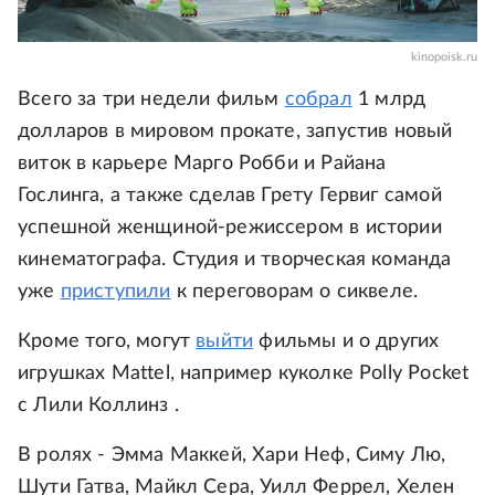
kinopoisk.ru
Всего за три недели фильм
собрал
1 млрд
долларов в мировом прокате, запустив новый
виток в карьере Марго Робби и Райана
Гослинга, а также сделав Грету Гервиг самой
успешной женщиной-режиссером в истории
кинематографа. Студия и творческая команда
уже
приступили
к переговорам о сиквеле.
Кроме того, могут
выйти
фильмы и о других
игрушках Mattel, например куколке Polly Pocket
с Лили Коллинз .
В ролях - Эмма Маккей, Хари Неф, Симу Лю,
Шути Гатва, Майкл Сера, Уилл Феррел, Хелен