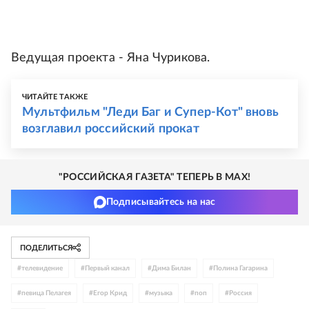
Ведущая проекта - Яна Чурикова.
ЧИТАЙТЕ ТАКЖЕ
Мультфильм "Леди Баг и Супер-Кот" вновь
возглавил российский прокат
"РОССИЙСКАЯ ГАЗЕТА" ТЕПЕРЬ В MAX!
Подписывайтесь на нас
ПОДЕЛИТЬСЯ
#
телевидение
#
Первый канал
#
Дима Билан
#
Полина Гагарина
#
певица Пелагея
#
Егор Крид
#
музыка
#
поп
#
Россия