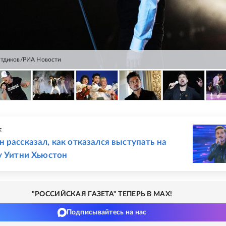
итдиков/РИА Новости
Е
 рассказал, как отказался выступать на
у Уитни Хьюстон
"РОССИЙСКАЯ ГАЗЕТА" ТЕПЕРЬ В MAX!
Подписывайтесь на нас