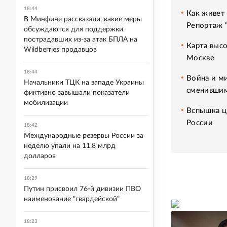
18:44
Как живет 
В Минфине рассказали, какие меры
Репортаж 
обсуждаются для поддержки
пострадавших из-за атак БПЛА на
Карта высо
Wildberries продавцов
Москве
18:44
Война и м
Начальники ТЦК на западе Украины
сменившим
фиктивно завышали показатели
мобилизации
Вспышка ц
России
18:42
Международные резервы России за
неделю упали на 11,8 млрд
долларов
18:29
Путин присвоил 76-й дивизии ПВО
наименование "гвардейской"
18:23