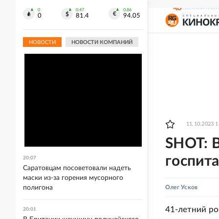
СВЕЖИЙ НОМ
0
0.47
0.86
0
81.4
94.05
НОВОСТИ
НОВОСТИ КОМПАНИЙ
11.10.2023 1
SHOT: 
госпит
20:07
Саратовцам посоветовали надеть
маски из-за горения мусорного
полигона
Олег Усков
41-летний ро
20:01