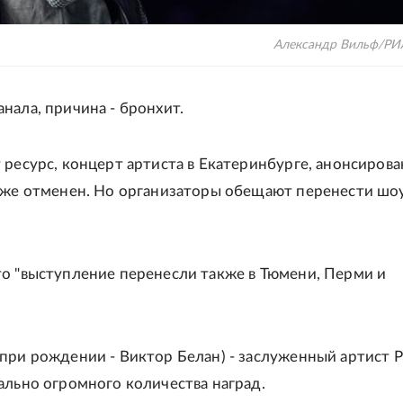
Александр Вильф/РИ
нала, причина - бронхит.
 ресурс, концерт артиста в Екатеринбурге, анонсиров
уже отменен. Но организаторы обещают перенести шо
о "выступление перенесли также в Тюмени, Перми и
при рождении - Виктор Белан) - заслуженный артист Р
ально огромного количества наград.