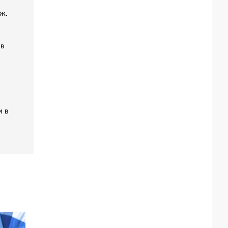
ж.
 в
м в