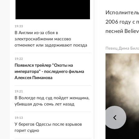
Исполнитель 
2006 году с п
19:33
песней Believ
В Англии из-за сбоя в
электроснабжении массово
отменяют или задерживают поезда
Певец Дима Бил
19:22
Появился трейлер "Охоты на
императора" - последнего фильма
Алексея Пиманова
19:21
В Вологде под суд пойдет женщина,
убившая дочь семь лет назад
19:13
У берегов Одессы после взрывов
горит судно