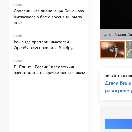
19:05
Соперник чемпиона мира Бижамова
высказался о бое с россиянином за
пояс
Фото: Рамиль С
19:05
Команда предпринимателей
Оренбуржья покорила Эльбрус
19:02
В "Единой России" предложили
ввести доплаты врачам-наставникам
ЧИТАЙТЕ ТАКЖ
Дима Билан
разогреве 