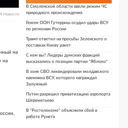
В Смоленской области ввели режим ЧС
природного происхождения
А Новости
Генсек ООН Гутерриш осудил удары ВСУ
по регионам России
Трамп ответил на просьбы Зеленского о
поставках Киеву ракет
анный на
С кем вы? Лидеры думских фракций
у на
высказались о позиции партии "Яблоко"
В зоне СВО ликвидировали молдавского
наемника ВСУ, которого награждал
Залужный
Путин разрешил приватизацию аэропорта
Шереметьево
В "Ростелекоме" объяснили сбой в
оссии,
работе Рунета