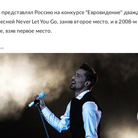
представлял Россию на конкурсе "Евровидение" дважд
есней Never Let You Go, заняв второе место, и в 2008-м
e, взяв первое место.
ан