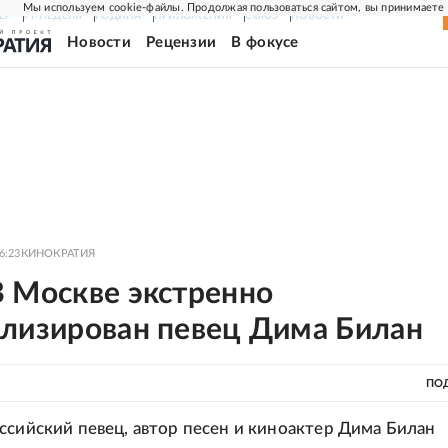
Мы используем cookie-файлы. Продолжая пользоваться сайтом, вы принимаете
ЕР
РГ-НЕДЕЛЯ
РОДИНА
ПРИЛОЖЕНИЯ
СОЮЗ
НОВОСТИ
Новости
Рецензии
В фокусе
6:23
КИНОКРАТИЯ
В Москве экстренно
ализирован певец Дима Билан
ПО
ссийский певец, автор песен и киноактер Дима Билан