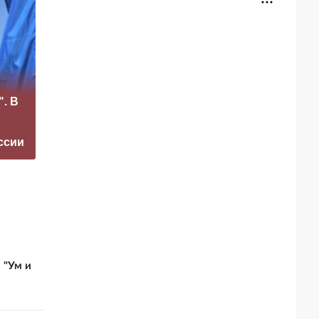
«Это конец всего»:
". В
Захарова
На Западе забили
прокомментировал
тревогу из-за
а фестиваль в
угрозы окончания
ссии
Юрмале
СВО
 "Ум и