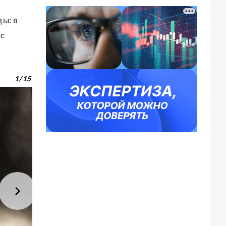
ы: в
 с
1
/
15