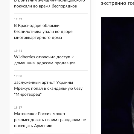
В Британии женщину-полицейского
экстренно го
покусали во время беспорядков
19:57
В Краснодаре обломки
беспилотника упали во дворе
многоквартирного дома
19:41
Wildberries отключил доступ к
домашним адресам продавцов
19:38
Заслуженный артист Украины
Мрежук попал в скандальную базу
"Миротворец"
19:37
Матвиенко: Россия может
рекомендовать своим гражданам не
посещать Армению