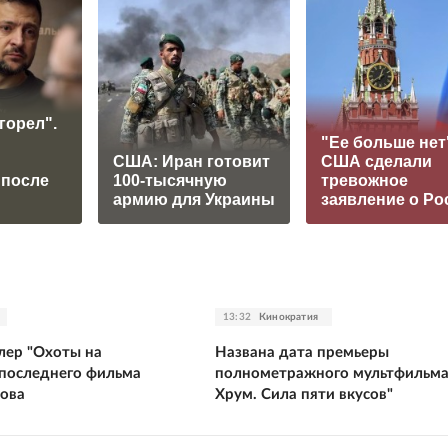
горел".
"Ее больше нет
США: Иран готовит
США сделали
 после
100-тысячную
тревожное
армию для Украины
заявление о Ро
13:32
Кинократия
лер "Охоты на
Названа дата премьеры
 последнего фильма
полнометражного мультфильма
ова
Хрум. Сила пяти вкусов"