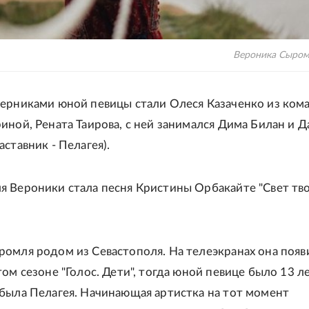
Вероника Сыром
перниками юной певицы стали Олеся Казаченко из ком
иной, Рената Таирова, с ней занимался Дима Билан и Д
аставник - Пелагея).
я Вероники стала песня Кристины Орбакайте "Свет тв
омля родом из Севастополя. На телеэкранах она появ
том сезоне "Голос. Дети", тогда юной певице было 13 ле
была Пелагея. Начинающая артистка на тот момент