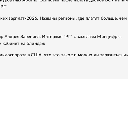
курортная Архипо-Осиповка после налета дронов ВСУ на пля
"РГ"
ких зарплат-2026. Названы регионы, где платят больше, чем
ир Андрея Заренина. Интервью "РГ" с замглавы Минцифры,
 кабинет на блиндаж
иклоспороза в США: что это такое и можно ли заразиться и