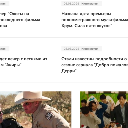
атия
06.08.2026
Кинократия
лер "Охоты на
Названа дата премьеры
 последнего фильма
полнометражного мультфильма
ова
Хрум. Сила пяти вкусов"
атия
05.08.2026
Кинократия
ет вечер с песнями из
Стали известны подробности о
ом "Акиры"
сезоне сериала "Добро пожалов
Дерри"