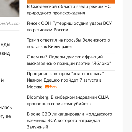
В Смоленской области ввели режим ЧС
природного происхождения
Генсек ООН Гутерриш осудил удары ВСУ
ля/vk.com
по регионам России
Трамп ответил на просьбы Зеленского о
анды
поставках Киеву ракет
авид
С кем вы? Лидеры думских фракций
высказались о позиции партии "Яблоко"
Прощание с автором "золотого паса"
ой
Иваном Едешко пройдет 7 августа в
Москве
Фото
Bloomberg: В киберкомандовании США
произошла серия самоубийств
илась
В зоне СВО ликвидировали молдавского
т, ее
наемника ВСУ, которого награждал
Залужный