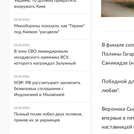
Украине, то должна прекратить
вооружать Киев
06.08.2026
Минобороны показало, как "Герани"
под Киевом "расцвели"
В финале со
06.08.2026
В зоне СВО ликвидировали
Полины Гагар
молдавского наемника ВСУ,
Саникидзе (н
которого награждал Залужный
06.08.2026
Победной дл
МЭР: РФ рассчитывает заключить
безвизовые соглашения с
любви".
Индонезией и Малайзией
Вероника Сыр
06.08.2026
Пьяный поляк избил двух поляков,
впервые в пя
приняв их за украинцев
наставницей 