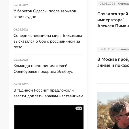
06.08.2026
Кинокр
06.08.2026
У берегов Одессы после взрывов
Появился трей
горит судно
императора" -
Алексея Пиман
06.08.2026
Соперник чемпиона мира Бижамова
высказался о бое с россиянином за
пояс
06.08.2026
Кинокр
В Москве пройд
06.08.2026
аниме и показ
Команда предпринимателей
Оренбуржья покорила Эльбрус
06.08.2026
В "Единой России" предложили
ввести доплаты врачам-наставникам