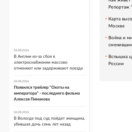
Как живет 
Репортаж 
Карта высо
Москве
Война и м
сменившим
06.08.2026
Вспышка ц
В Англии из-за сбоя в
электроснабжении массово
России
отменяют или задерживают поезда
06.08.2026
Появился трейлер "Охоты на
императора" - последнего фильма
Алексея Пиманова
06.08.2026
В Вологде под суд пойдет женщина,
убившая дочь семь лет назад