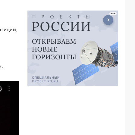
озиции,
и.