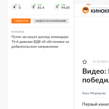
Европы в прыжках с вышки
СВЕЖИЙ НОМ
0
0.47
0.86
0
81.4
94.05
06.08.2026
Акулу заметили в 36 километрах от
Владивостока
НОВОСТИ
НОВОСТИ КОМПАНИЙ
06.08.2026
Путин заслушал доклад командира
76-й дивизии ВДВ об обстановке на
добропольском направлении
21.10.2023 1
Видео:
победил
Кира Медведева
Первый канал