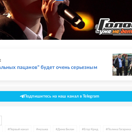
Е
льных пацанов" будет очень серьезным
Подпишитесь на наш канал в Telegram
#
Первый канал
#
музыка
#
Дима Билан
#
Егор Крид
#
Полина Гагарина