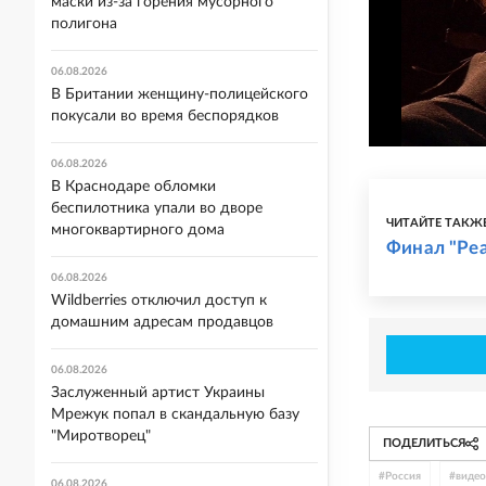
маски из-за горения мусорного
полигона
06.08.2026
В Британии женщину-полицейского
покусали во время беспорядков
06.08.2026
В Краснодаре обломки
беспилотника упали во дворе
ЧИТАЙТЕ ТАКЖ
многоквартирного дома
Финал "Реа
06.08.2026
Wildberries отключил доступ к
домашним адресам продавцов
06.08.2026
Заслуженный артист Украины
Мрежук попал в скандальную базу
"Миротворец"
ПОДЕЛИТЬСЯ
#
Россия
#
видео
06.08.2026