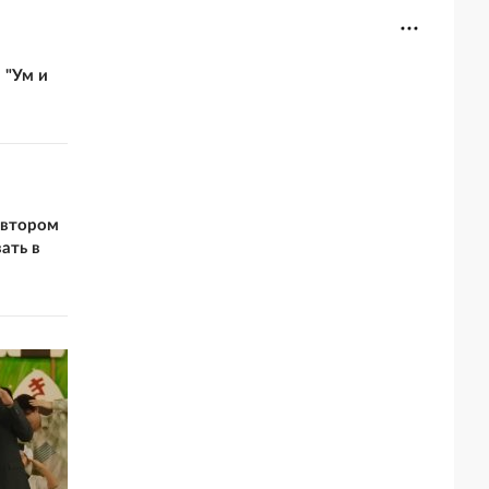
 "Ум и
 втором
ать в