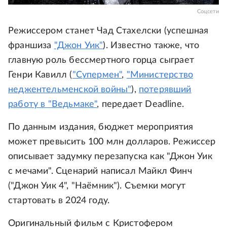
Соцсети
Режиссером станет Чад Стахелски (успешная
франшиза
"Джон Уик"
). Известно также, что
главную роль бессмертного горца сыграет
Генри Кавилл (
"Супермен"
,
"Министерство
неджентельменской войны"
),
потерявший
работу в "Ведьмаке"
, передает Deadline.
По данным издания, бюджет мероприятия
может превысить 100 млн долларов. Режиссер
описывает задумку перезапуска как "Джон Уик
с мечами". Сценарий написал Майкл Финч
("Джон Уик 4", "Наёмник"). Съемки могут
стартовать в 2024 году.
Оригинальный фильм с Кристофером