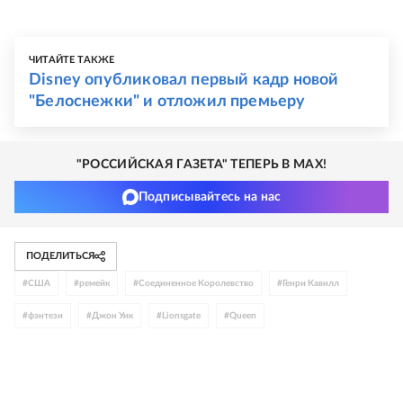
ЧИТАЙТЕ ТАКЖЕ
Disney опубликовал первый кадр новой
"Белоснежки" и отложил премьеру
"РОССИЙСКАЯ ГАЗЕТА" ТЕПЕРЬ В MAX!
Подписывайтесь на нас
ПОДЕЛИТЬСЯ
#
США
#
ремейк
#
Соединенное Королевство
#
Генри Кавилл
#
фэнтези
#
Джон Уик
#
Lionsgate
#
Queen