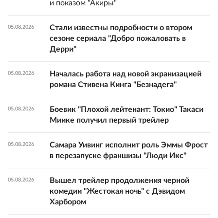
и показом "Акиры"
Стали известны подробности о втором
05.08.2026
сезоне сериала "Добро пожаловать в
Дерри"
Началась работа над новой экранизацией
05.08.2026
романа Стивена Кинга "Безнадега"
Боевик "Плохой лейтенант: Токио" Такаси
05.08.2026
Миике получил первый трейлер
Самара Уивинг исполнит роль Эммы Фрост
05.08.2026
в перезапуске франшизы "Люди Икс"
Вышел трейлер продолжения черной
05.08.2026
комедии "Жестокая ночь" с Дэвидом
Харбором